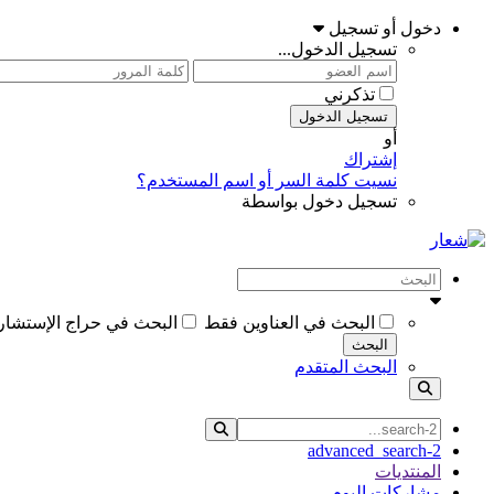
دخول أو تسجيل
تسجيل الدخول...
تذكرني
تسجيل الدخول
أو
إشتراك
نسيت كلمة السر أو اسم المستخدم؟
تسجيل دخول بواسطة
البحث في العناوين فقط
البحث في حراج الإستشارا
البحث
البحث المتقدم
advanced_search-2
المنتديات
مشاركات اليوم