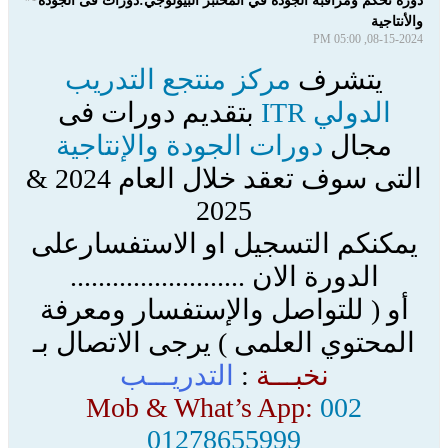
دورة تحكم ومراقبة الجودة في المختبر البيولوجي:دورات فى الجودة
والأنتاجية
08-15-2024, 05:00 PM
يتشرف
مركز منتجع التدريب
الدولي ITR
بتقديم دورات فى
مجال
دورات الجودة والإنتاجية
التى سوف تعقد خلال العام 2024 &
2025
يمكنكم التسجيل او الاستفسارعلى
الدورة الان .........................
أو ( للتواصل والإستفسار ومعرفة
المحتوي العلمى ) يرجى الاتصال بـ
نخبـــة
:
التدريـــب
Mob & What’s App:
002
01278655999