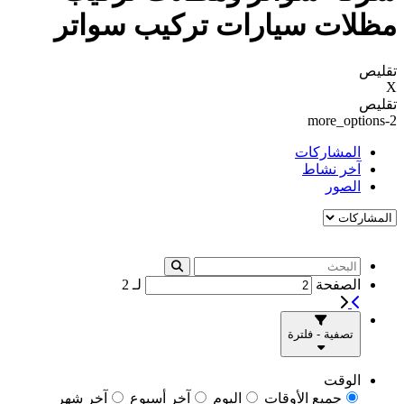
مظلات سيارات تركيب سواتر
تقليص
X
تقليص
more_options-2
المشاركات
آخر نشاط
الصور
الصفحة
لـ
2
تصفية - فلترة
الوقت
جميع الأوقات
اليوم
آخر أسبوع
آخر شهر