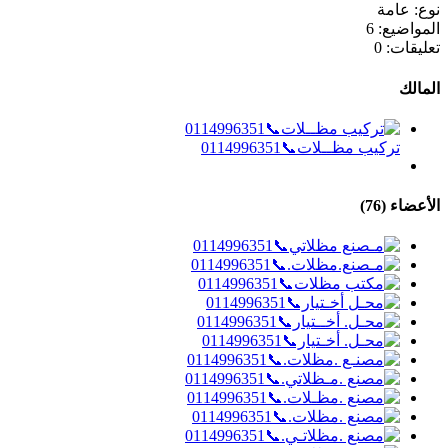
نوع:
عامة
المواضيع:
6
تعليقات:
0
المالك
تركيب مظــلات📞0114996351
الأعضاء (76)