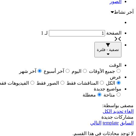
الصور
آخر نشاط
الصفحة
لـ
1
تصفية - فلترة
الوقت
جميع الأوقات
اليوم
آخر أسبوع
آخر شهر
عرض
الكل
المناقشات فقط
الصور فقط
الفيديوهات فق
مواضيع جديدة
متاحة
معطلة
مصفى بواسطة:
إلغاء تحديد الكل
مشاركات جديدة
السابق
template
التالي
لا توجد محادثات في هذا القسم.