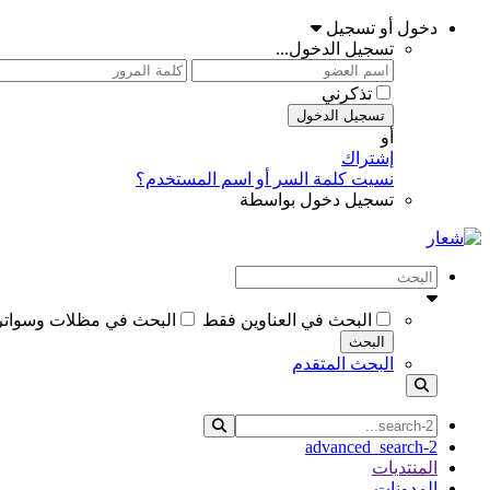
دخول أو تسجيل
تسجيل الدخول...
تذكرني
تسجيل الدخول
أو
إشتراك
نسيت كلمة السر أو اسم المستخدم؟
تسجيل دخول بواسطة
البحث في العناوين فقط
البحث في مظلات وسواتر الاختيار الاولO5OO559613 www.alaktiar.com مظلات 
البحث
البحث المتقدم
advanced_search-2
المنتديات
المدونات