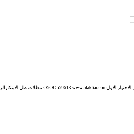
ظل الابتكارالرياض,سواترالرياض,هناجر فقط