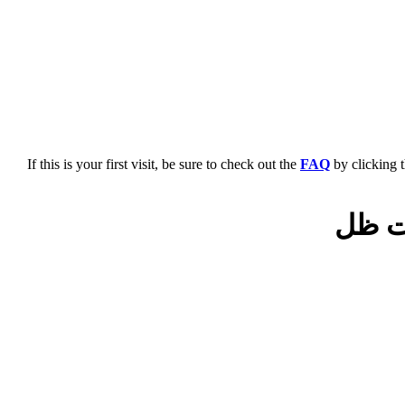
If this is your first visit, be sure to check out the
FAQ
by clicking 
O5OO559613 www.alaktia مظلات ظل