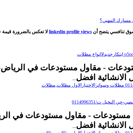
سوق تنافسي يتضح أن
linkedin profile views
لا تعكس بالضرورة قيمة ح
05005596 مقاول مستودعات - مقاول مستودعات في ال
 الانشائية
افضل
...
النخيل ت/0114996351
هناجر 0500559613 مقاول مستودعات - مقاول مستودعا
 الانشائية
افضل
...