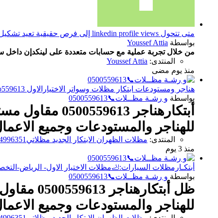
متى تتحول linkedin profile views إلى فرص حقيقية تعيد تشكيل مسارك المهني؟
بواسطة
Youssef Attia
من خلال تجربة عملية مع حسابات متعددة على لينكدإن داخل 
المنتدى:
Youssef Attia
منذ يوم مضى
هناجر ومستودعات ابتكار مظلات وسواتر الاختيارالاول o5oo559613 ابتكارجديدلاانواع مظلات
بواسطة
و رشـة مظــلات📞0500559613
أبتكارهناجر 13
للهناجر والمستودعات وجميع الاعمال
المنتدى:
مظلات الظهران الابتكار الجديد مظلاتي0114996351 مظلات وسواترالاختيارالاول مظلات,مظلات
منذ 3 يوم
أبتكـارمظلات السيارات:🦶مظلات الاختيار الاول- الرياض-التخصصي-حي 
بواسطة
و رشـة مظــلات📞0500559613
ظل أبتكار
للهناجر والمستودعات وجميع الاعمال
المنتدى:
مظلات الظهران الابتكار الجديد مظلاتي0114996351 مظلات وسواترالاختيارالاول مظلات,مظلات