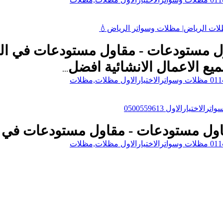
تكارهناجر 0500559613 مقاول مستودعات - مقاول مستودع
يع الاعمال الانشائية
افضل
...
ارالاول 0500559613