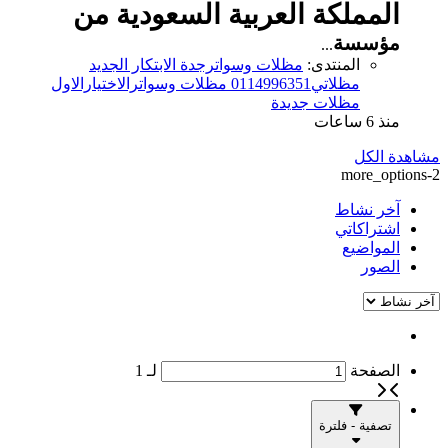
المملكة العربية السعودية من
مؤسسة
...
المنتدى:
مظلات وسواترجدة الابتكار الجديد
مظلاتي0114996351 مظلات وسواترالاختيارالاول
مظلات جديدة
منذ 6 ساعات
مشاهدة الكل
more_options-2
آخر نشاط
اشتراكاتي
المواضيع
الصور
الصفحة
لـ
1
تصفية - فلترة