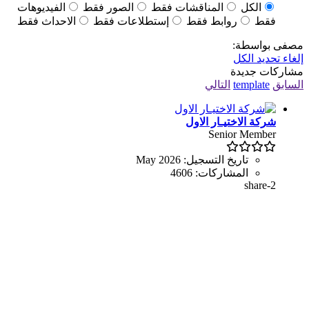
الكل
المناقشات فقط
الصور فقط
الفيديوهات
فقط
روابط فقط
إستطلاعات فقط
الاحداث فقط
مصفى بواسطة:
إلغاء تحديد الكل
مشاركات جديدة
السابق
template
التالي
شركة الاختيـار الاول
Senior Member
تاريخ التسجيل:
May 2026
المشاركات:
4606
share-2