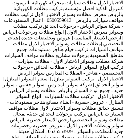
الاختيار الاول مظلات سيارات متحركة كهربائية بالريموت
كنترول الذكية افضل مؤسسة بتركيب مظلات الكهربائية
بالرياض معرض مظلات وسواتر الاختيار الاول تركيب مظلات
مواقف سيارات بالرياض - 0500559613 - اعمال المستودعات
- شركة سواتر الرياض - برجولات الحدائق تركيب مظلات
وسواتر معرض الاختيار الاول | انواع مظلات وبرجولات الرياض
| ارخص الاسعار المناسبه | عروض وتخفيضات جديده | هناجر
التخصصي |مظلات مظلات وسواتر الاختيار الاول مظلات
مواقف السيارات تركيب خيام هناجر مستودعات جميع
مناطق السعودية برجولات مشاريع مظلات مواقف السيارات
شركة مظلات وسواتر الاختيار الاول - مظلات سيارات -
تركيب انواع السواتر الرياض - مظلات الحدائق - برجولات
التخـصصي - هناجر - المظلات المدارس سواتر الرياض |
الاختيار الاول | تركيب السواتر منازل | اسعار السواتر المنازل |
سواتر للحدائق | شركة سواتر المدارس | سواتر خشبي - سواتر
حديد - جميع انواع السواتر بالرياض مظلات وسواتر الرياض
الاختيار الاول - تركيب مظلات للسيارات - انواع السواتر
المنازل - عروض حصرية - انشاء مصانع هناجر مستودعات -
تنسيق حدائق مظلات وسواتر الاختيار الاول مظلات مواقف
السيارات بالرياض تركيب برجولات للحدائق حديثه بمجال
مظلات وسواتر التخصصي ارخص الاسعار حصرية بالرياض
سواتر ومظلات الاختيار الاول - عروض حصريه وخصومات
جديد للمظلات والسواتر - 0535553929 - اشكال حديثة -
تركيب مظلات سيارات - برجولات جلسات الحدائق - انواع