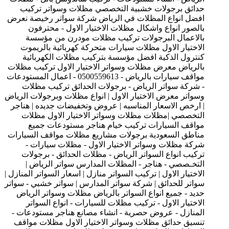
حدائق برجولات خشبية التخصصي مظلات وسواتر تركيب
افضل انواع المظلات في الرياض شركة سواتر رخيصة نعرض
بالصور انواع واشكال مظلات الاختيار الاول - محترفون
بالاعمال البرجولات تركيب مظلات مودرن من مؤسسة
الاختيار الاول مظلات سيارات متحركة كهربائية بالريموت
كنترول الذكية افضل مؤسسة بتركيب مظلات الكهربائية
بالرياض معرض مظلات وسواتر الاختيار الاول تركيب مظلات
مواقف سيارات بالرياض - 0500559613 - اعمال المستودعات
- شركة سواتر الرياض - برجولات الحدائق تركيب مظلات
وسواتر معرض الاختيار الاول | انواع مظلات وبرجولات الرياض
| ارخص الاسعار المناسبه | عروض وتخفيضات جديده | هناجر
التخصصي |مظلات مظلات وسواتر الاختيار الاول مظلات
مواقف السيارات تركيب خيام هناجر مستودعات جميع
مناطق السعودية برجولات مشاريع مظلات مواقف السيارات
شركة مظلات وسواتر الاختيار الاول - مظلات سيارات -
تركيب انواع السواتر الرياض - مظلات الحدائق - برجولات
التخـصصي - هناجر - المظلات المدارس سواتر الرياض |
الاختيار الاول | تركيب السواتر منازل | اسعار السواتر المنازل |
سواتر للحدائق | شركة سواتر المدارس | سواتر خشبي - سواتر
حديد - جميع انواع السواتر بالرياض مظلات وسواتر الرياض
الاختيار الاول - تركيب مظلات للسيارات - انواع السواتر
المنازل - عروض حصرية - انشاء مصانع هناجر مستودعات -
تنسيق حدائق مظلات وسواتر الاختيار الاول مظلات مواقف