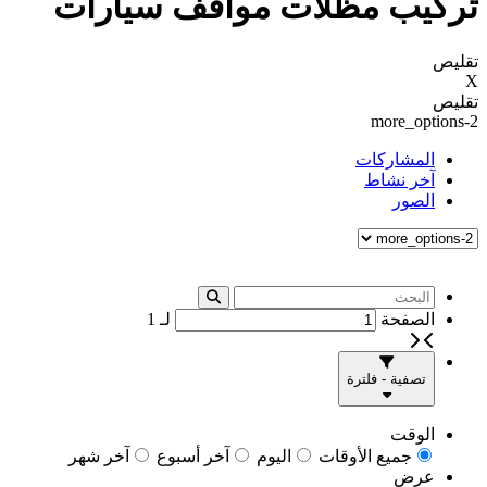
تركيب مظلات مواقف سيارات
تقليص
X
تقليص
more_options-2
المشاركات
آخر نشاط
الصور
الصفحة
لـ
1
تصفية - فلترة
الوقت
جميع الأوقات
اليوم
آخر أسبوع
آخر شهر
عرض