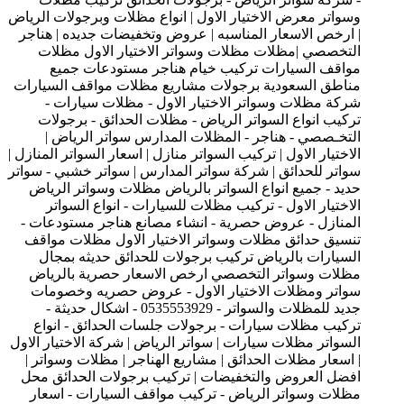
وسواتر معرض الاختيار الاول | انواع مظلات وبرجولات الرياض
| ارخص الاسعار المناسبه | عروض وتخفيضات جديده | هناجر
التخصصي |مظلات مظلات وسواتر الاختيار الاول مظلات
مواقف السيارات تركيب خيام هناجر مستودعات جميع
مناطق السعودية برجولات مشاريع مظلات مواقف السيارات
شركة مظلات وسواتر الاختيار الاول - مظلات سيارات -
تركيب انواع السواتر الرياض - مظلات الحدائق - برجولات
التخـصصي - هناجر - المظلات المدارس سواتر الرياض |
الاختيار الاول | تركيب السواتر منازل | اسعار السواتر المنازل |
سواتر للحدائق | شركة سواتر المدارس | سواتر خشبي - سواتر
حديد - جميع انواع السواتر بالرياض مظلات وسواتر الرياض
الاختيار الاول - تركيب مظلات للسيارات - انواع السواتر
المنازل - عروض حصرية - انشاء مصانع هناجر مستودعات -
تنسيق حدائق مظلات وسواتر الاختيار الاول مظلات مواقف
السيارات بالرياض تركيب برجولات للحدائق حديثه بمجال
مظلات وسواتر التخصصي ارخص الاسعار حصرية بالرياض
سواتر ومظلات الاختيار الاول - عروض حصريه وخصومات
جديد للمظلات والسواتر - 0535553929 - اشكال حديثة -
تركيب مظلات سيارات - برجولات جلسات الحدائق - انواع
السواتر مظلات سيارات | سواتر الرياض | شركة الاختيار الاول
| اسعار مظلات الحدائق | مشاريع الهناجر | مظلات وسواتر |
افضل العروض والتخفيضات | تركيب برجولات الحدائق محل
مظلات وسواتر الرياض - تركيب مواقف السيارات - اسعار