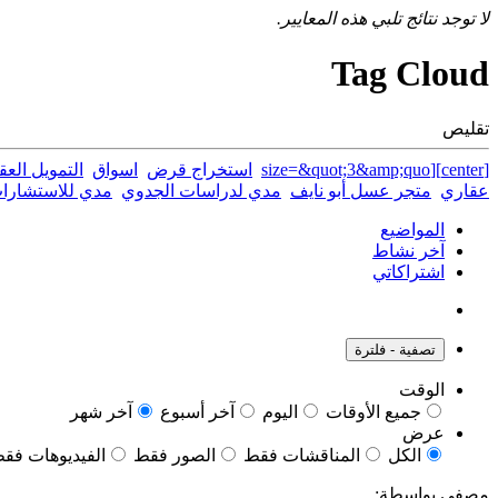
لا توجد نتائج تلبي هذه المعايير.
Tag Cloud
تقليص
[center][size=&quot;3&amp;quo
استخراج قرض
اسواق
التمويل العق
عقاري
متجر عسل أبو نايف
مدي لدراسات الجدوي
مدي للاستشارات
المواضيع
آخر نشاط
اشتراكاتي
تصفية - فلترة
الوقت
جميع الأوقات
اليوم
آخر أسبوع
آخر شهر
عرض
الكل
المناقشات فقط
الصور فقط
الفيديوهات فق
مصفى بواسطة: