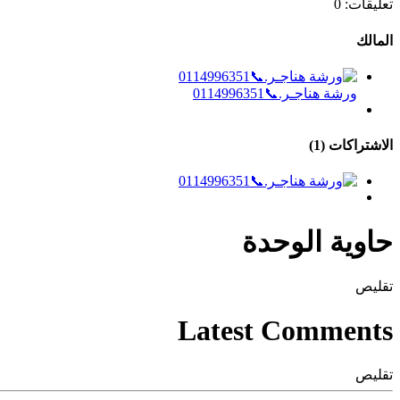
تعليقات:
0
المالك
ورشة هناجـر.📞0114996351
الاشتراكات (1)
حاوية الوحدة
تقليص
Latest Comments
تقليص