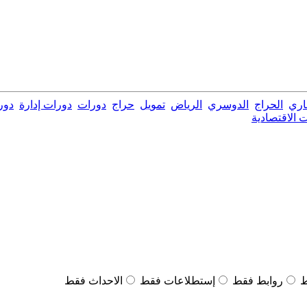
اري
الحراج
الدوسري
الرياض
تمويل
حراج
دورات
دورات إدارة
دور
 الاقتصادية
ط
روابط فقط
إستطلاعات فقط
الاحداث فقط