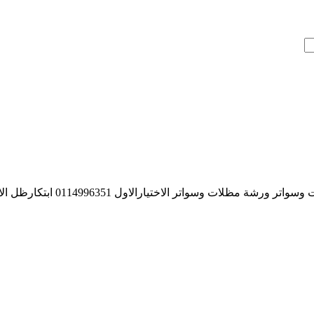
لات وسواتر الاختيارالاول 0114996351 ابتكارظل الاختيارالاول فقط