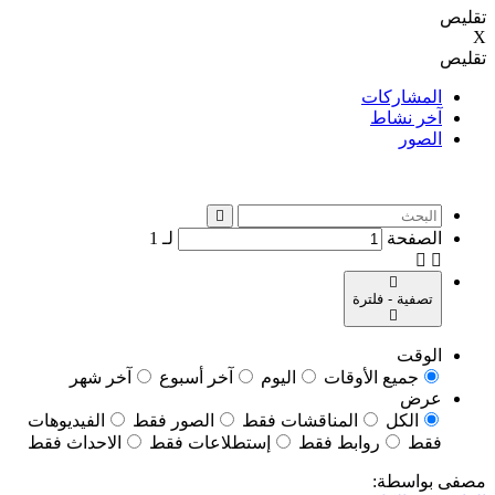
تقليص
X
تقليص
المشاركات
آخر نشاط
الصور
الصفحة
لـ
1
تصفية - فلترة
الوقت
جميع الأوقات
اليوم
آخر أسبوع
آخر شهر
عرض
الكل
المناقشات فقط
الصور فقط
الفيديوهات
فقط
روابط فقط
إستطلاعات فقط
الاحداث فقط
مصفى بواسطة: