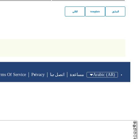
السابق
template
التالي
Arabic (AR)
مساعدة
اتصل بنا
Privacy
rms Of Service
😀
😂
🥰
😘
🤢