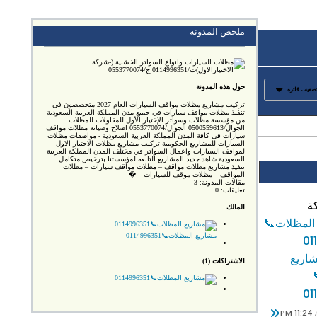
ملخص المدونة
حول هذه المدونة
صفية - فلترة
تركيب مشاريع مظلات مواقف السيارات العام 2027 متخصصون في
تنفيذ مظلات مواقف سيارات في جميع مدن المملكة العربية السعودية
من مؤسسة مظلات وسواتر الإختيار الأول للمقاولات للمظلات
الجوال/0500559613 الجوال/0553770074 اصلاح وصيانة مظلات مواقف
سيارات في كافة المدن المملكة العربية السعودية - مواصفات مظلات
السيارات للمشاريع الحكومية تركيب مشاريع مظلات الاختيار الاول
لمواقف السيارات واعمال السواتر في مختلف المدن المملكة العربية
السعودية شاهد جديد المشاريع التابعه لمؤسستنا بترخيص متكامل
تنفيذ مشاريع مظلات مواقف – مظلات مواقف سيارات – مظلات
المواقف – مظلات موقف للسيارات – �
مقالات المدونة:
3
تعليقات:
0
ة
المالك
مشاريع المظلات📞0114996351
اريع
الاشتراكات (1)
01