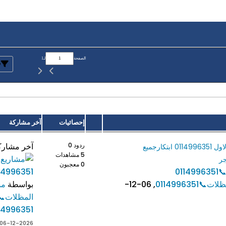
الصفحة
لـ
1
ت
إحصائيات
آخر مشاركة
ردود 0
آخر مشارك
صور مظلات وسواتر الاختيارالاول 0114996351 ابتكارجميع
5 مشاهدات
جر
0 معجبون
011
0114996351
,
06-12-
بواسطة
مش
المظلات📞
14996351
06-12-2026, 11:24 PM