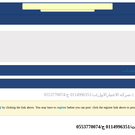
يعمل...
منتديات
رالاول)ت/0114996351 ج/0553770074
Q
by clicking the link above. You may have to
register
before you can post: click the register link above to pro
055