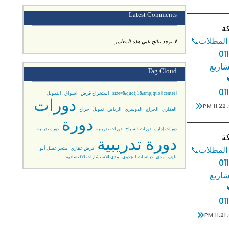
Latest Comments
ة
لا توجد نتائج تلبي هذه المعايير.
اريع
Tag Cloud
01
[center][size=&quot;3&amp;quo
استخراج قرض
اسواق
التمويل
دورات
العقاري
الحراج
الدوسري
الرياض
تمويل
حراج
دورة
دورات إدارة
دورات السياح
دورات تدريبية
دورة تدربية
ة
دورة تدريبية
قرض عقاري
متجر عسل أبو
نايف
مدي لدراسات الجدوي
مدي للاستشارات الاقتصادية
اريع
01