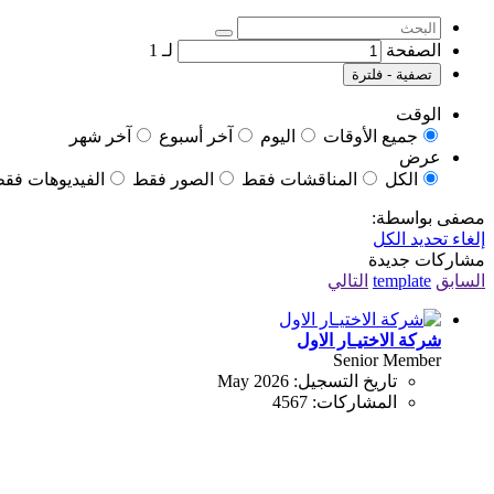
الصفحة
لـ
1
تصفية - فلترة
الوقت
جميع الأوقات
اليوم
آخر أسبوع
آخر شهر
عرض
الكل
المناقشات فقط
الصور فقط
الفيديوهات فق
مصفى بواسطة:
إلغاء تحديد الكل
مشاركات جديدة
السابق
template
التالي
شركة الاختيـار الاول
Senior Member
تاريخ التسجيل:
May 2026
المشاركات:
4567