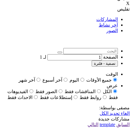
X
تقليص
المشاركات
آخر نشاط
الصور
الصفحة
لـ
1
تصفية - فلترة
الوقت
جميع الأوقات
اليوم
آخر أسبوع
آخر شهر
عرض
الكل
المناقشات فقط
الصور فقط
الفيديوهات
فقط
روابط فقط
إستطلاعات فقط
الاحداث فقط
مصفى بواسطة:
إلغاء تحديد الكل
مشاركات جديدة
السابق
template
التالي