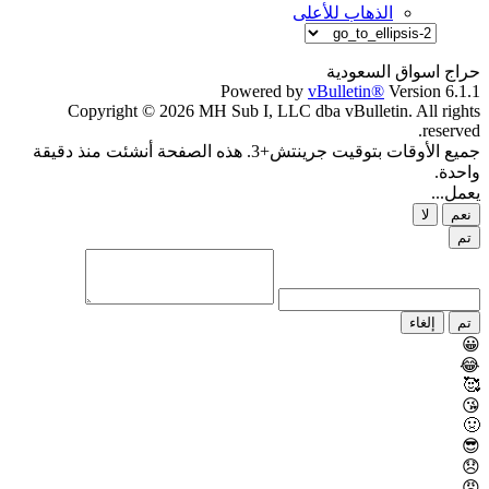
الذهاب للأعلى
حراج اسواق السعودية
Powered by
vBulletin®
Version 6.1.1
Copyright © 2026 MH Sub I, LLC dba vBulletin. All rights
reserved.
جميع الأوقات بتوقيت جرينتش+3. هذه الصفحة أنشئت منذ دقيقة
واحدة.
يعمل...
نعم
لا
تم
تم
إلغاء
😀
😂
🥰
😘
🤢
😎
😞
😡