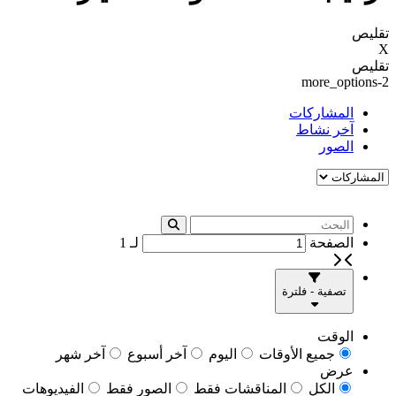
تقليص
X
تقليص
more_options-2
المشاركات
آخر نشاط
الصور
الصفحة
لـ
1
تصفية - فلترة
الوقت
جميع الأوقات
اليوم
آخر أسبوع
آخر شهر
عرض
الكل
المناقشات فقط
الصور فقط
الفيديوهات