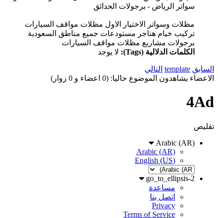
سواتر الرياض - برجولات الحدائق
مظلات وسواتر الاختيار الاول مظلات مواقف السيارات
تركيب خيام هناجر مستودعات جميع مناطق السعودية
برجولات مشاريع مظلات مواقف السيارات
الكلمات الدلالية (Tags):
لا يوجد
السابق
template
التالي
الاعضاء يشاهدون الموضوع حاليا: (0 اعضاء و 0 زوار)
4Ad
تقليص
Arabic (AR)
Arabic (AR)
English (US)
go_to_ellipsis-2
مساعدة
اتصل بنا
Privacy
Terms of Service