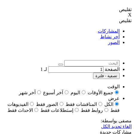
تقليص
X
تقليص
المشاركات
آخر نشاط
الصور
الصفحة
لـ
1
تصفية - فلترة
الوقت
جميع الأوقات
اليوم
آخر أسبوع
آخر شهر
عرض
الكل
المناقشات فقط
الصور فقط
الفيديوهات
فقط
روابط فقط
إستطلاعات فقط
الاحداث فقط
مصفى بواسطة:
إلغاء تحديد الكل
مشاركات جديدة