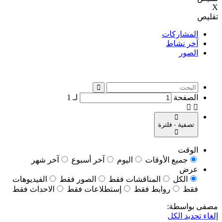
X
تقليص
المشاركات
آخر نشاط
الصور
الصفحة
لـ
1
تصفية - فلترة
الوقت
جميع الأوقات
اليوم
آخر أسبوع
آخر شهر
عرض
الكل
المناقشات فقط
الصور فقط
الفيديوهات
فقط
روابط فقط
إستطلاعات فقط
الاحداث فقط
مصفى بواسطة:
إلغاء تحديد الكل