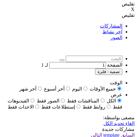
تقليص
X
تقليص
المشاركات
آخر نشاط
الصور
الصفحة
لـ
1
تصفية - فلترة
الوقت
جميع الأوقات
اليوم
آخر أسبوع
آخر شهر
عرض
الكل
المناقشات فقط
الصور فقط
الفيديوهات
فقط
روابط فقط
إستطلاعات فقط
الاحداث فقط
مصفى بواسطة:
إلغاء تحديد الكل
مشاركات جديدة
السابق
template
التالي