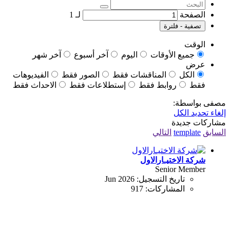
الصفحة
لـ
1
تصفية - فلترة
الوقت
جميع الأوقات
اليوم
آخر أسبوع
آخر شهر
عرض
الكل
المناقشات فقط
الصور فقط
الفيديوهات
فقط
روابط فقط
إستطلاعات فقط
الاحداث فقط
مصفى بواسطة:
إلغاء تحديد الكل
مشاركات جديدة
السابق
template
التالي
شركة الاختيـارالاول
Senior Member
تاريخ التسجيل:
Jun 2026
المشاركات:
917