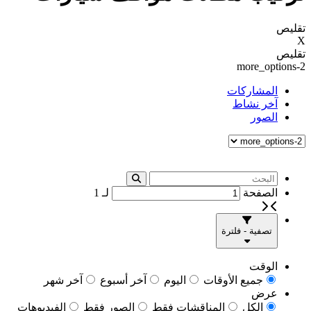
تقليص
X
تقليص
more_options-2
المشاركات
آخر نشاط
الصور
الصفحة
لـ
1
تصفية - فلترة
الوقت
جميع الأوقات
اليوم
آخر أسبوع
آخر شهر
عرض
الكل
المناقشات فقط
الصور فقط
الفيديوهات