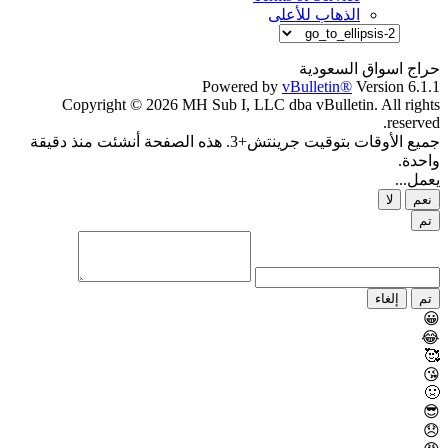
الذهاب للأعلى
حراج اسواق السعودية
Powered by
vBulletin®
Version 6.1.1
Copyright © 2026 MH Sub I, LLC dba vBulletin. All rights
reserved.
جميع الأوقات بتوقيت جرينتش+3. هذه الصفحة أنشئت منذ دقيقة
واحدة.
يعمل...
نعم
لا
تم
تم
إلغاء
😀
😂
🥰
😘
🤢
😎
😞