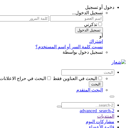
دخول أو تسجيل
تسجيل الدخول...
تذكرني
تسجيل الدخول
أو
إشتراك
نسيت كلمة السر أو اسم المستخدم؟
تسجيل دخول بواسطة
البحث في العناوين فقط
البحث في حراج الاعلانات
البحث
البحث المتقدم
advanced_search-2
المنتديات
مشاركات اليوم
قائمة الأعضاء