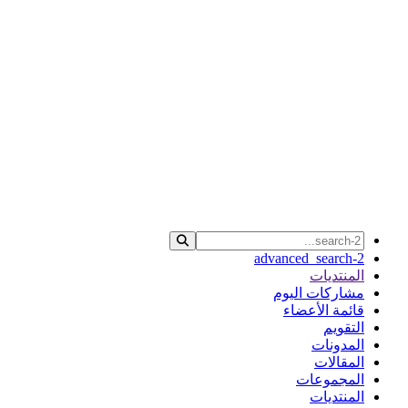
advanced_search-2
المنتديات
مشاركات اليوم
قائمة الأعضاء
التقويم
المدونات
المقالات
المجموعات
المنتديات