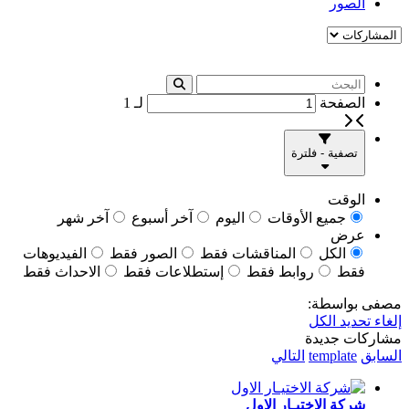
الصور
الصفحة
لـ
1
تصفية - فلترة
الوقت
جميع الأوقات
اليوم
آخر أسبوع
آخر شهر
عرض
الكل
المناقشات فقط
الصور فقط
الفيديوهات
فقط
روابط فقط
إستطلاعات فقط
الاحداث فقط
مصفى بواسطة:
إلغاء تحديد الكل
مشاركات جديدة
السابق
template
التالي
شركة الاختيـار الاول