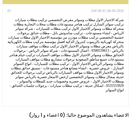
#2
06-04-2026, 06:43 AM
شركة الاختيار الاول مظلات وسواتر معرض التخصصي تركيب مظلات سيارات
تركيب سواتر المنازل تركيب هناجر مستودعات مظلات محلات التجارية مظلات
متحركة مظلات وسواتر الاختيار الاول تركيب مظلات للسيارات - شركة سواتر
الرياض - انشاء مستودعات - تركيب ساندوتش بانل - مظلات حدائق برجولات
خشبية التخصصي تركيب مظلات مودرن من مؤسسة الاختيار الاول مظلات سيارات
متحركة كهربائية بالريموت كنترول الذكية افضل مؤسسة بتركيب مظلات الكهربائية
بالرياض معرض مظلات وسواتر الاختيار الاول تركيب مظلات مواقف سيارات
بالرياض - 0500559613 - اعمال المستودعات - شركة سواتر الرياض - برجولات
الحدائق مظلات وسواتر الاختيار الاول مظلات مواقف السيارات تركيب خيام هناجر
مستودعات جميع مناطق السعودية برجولات مشاريع مظلات مواقف السيارات
مظلات وسواتر الرياض الاختيار الاول - تركيب مظلات للسيارات - انواع السواتر
المنازل - عروض حصرية - انشاء مصانع هناجر مستودعات - تنسيق حدائق مظلات
وسواتر الاختيار الاول مظلات مواقف السيارات بالرياض تركيب برجولات للحدائق
حديثه بمجال مظلات وسواتر التخصصي ارخص الاسعار حصرية بالرياض سواتر
ومظلات الاختيار الاول - عروض حصريه وخصومات جديد للمظلات والسواتر -
0535553929 - اشكال حديثة - تركيب مظلات سيارات - برجولات جلسات الحدائق -
انواع السواتر
الاعضاء يشاهدون الموضوع حاليا: (0 اعضاء و 1 زوار)