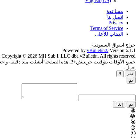
English (US)
مساعدة
اتصل بنا
Privacy
Terms of Service
الذهاب للأعلى
حراج اسواق السعودية
Powered by
vBulletin®
Version 6.1.1
Copyright © 2026 MH Sub I, LLC dba vBulletin. All rights reserved.
جميع الأوقات بتوقيت جرينتش+3. هذه الصفحة أنشئت منذ دقيقة واحدة.
يعمل...
نعم
لا
تم
تم
إلغاء
😀
😂
🥰
😘
🤢