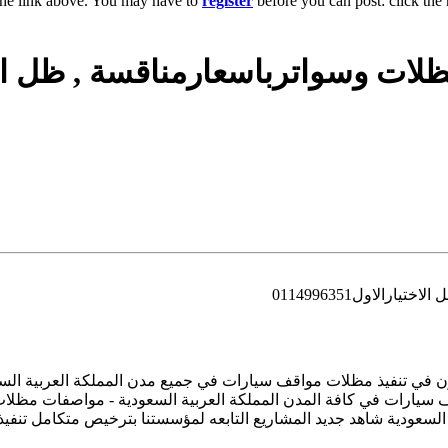
the link above. You may have to
register
before you can post: click the 
سواترباسعارمناقسة , ظل الاختيارالاو
مشاريع مظلات مواقف السيارات العام 2027 متخصصون في تنفيذ مظلات مواقف سيارات في جميع م
055 اصلاح وصيانة مظلات مواقف سيارات في كافة المدن المملكة العربية السعودية - 
 السعودية شاهد جديد المشاريع التابعه لمؤسستنا بترخيص متكامل ت