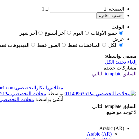
الصفحة
لـ
1
تصفية - فلترة
الوقت
جميع الأوقات
اليوم
آخر أسبوع
آخر شهر
عرض
الكل
المناقشات فقط
الصور فقط
الفيديوهات فق
مصفى بواسطة:
إلغاء تحديد الكل
مشاركات جديدة
السابق
template
التالي
مظلاتي,ابتكارالتخصصي,alakhttiar1.com هناجروسواتر التخصصي📞0500559613 مظلات بالريموت
بواسطة
محلات التخصصي 📞0114996351
أنشئ بواسطة
محلات التخصصي 📞996351
السابق
template
التالي
لا توجد مواضيع.
Arabic (AR)
Arabic (AR)