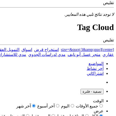
تقليص
لا توجد نتائج تلبي هذه المعايير.
Tag Cloud
تقليص
[center][size=&quot;3&amp;quo
استخراج قرض
اسواق
التمويل العق
عقاري
متجر عسل أبو نايف
مدي لدراسات الجدوي
مدي للاستشارات
المواضيع
آخر نشاط
اشتراكاتي
تصفية - فلترة
الوقت
جميع الأوقات
اليوم
آخر أسبوع
آخر شهر
عرض