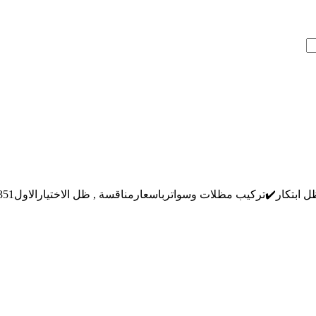
كار✔️تركيب مظلات وسواترباسعارمناقسة , ظل الاختيارالاول0114996351 فقط