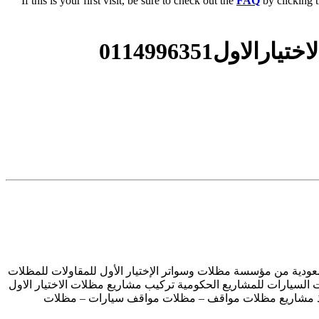
If this is your first visit, be sure to check out the
FAQ
by clicking 
ل0114996351
دن المملكة العربية السعودية من مؤسسة مظلات وسواتر الإختيار الأول للمقاولات للمظلات
مواصفات مظلات السيارات للمشاريع الحكومية تركيب مشاريع مظلات الاختيار الاول
نفيذ مشاريع مظلات مواقف – مظلات مواقف سيارات – مظلات