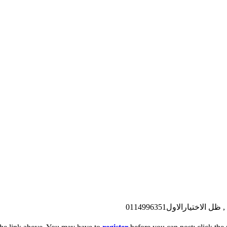
يارالاول0114996351