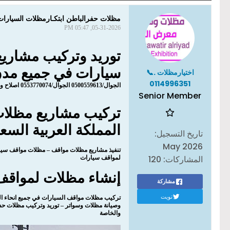
مظلات حفرالباطن ابتكـارمظلات السيارات:🦶مظل
05-31-2026, 05:47 PM
سيارات في جميع مدن 
اختيارمظلات .📞
0114996351
الجوال/0500559613 الجوال/0553770074 اصلاح وصيانة مظلات مواقف سيارات في كافة المدن المملكة العربية السعودية -
Senior Member
تركيب مشاريع مظلات 
المملكة العربية السع
تاريخ التسجيل:
May 2026
تنفيذ مشاريع مظلات مواقف – مظلات مواقف سيا
المشاركات:
120
لمواقف سيارات
إنشاء مظلات لمواقف
مشاركة
تويت
تركيب مظلات مواقف السيارات في جميع انحاء الم
وصيانة مظلات وسواتر – توريد وتركيب مظلات حد
والخاصة