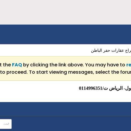
اج عقارات حفر الباطن
ut the
FAQ
by clicking the link above. You may have to
r
to proceed. To start viewing messages, select the forum
اض ت/0114996351