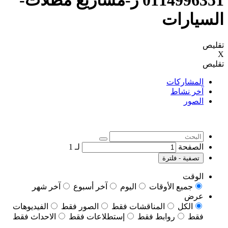
0114996351 ر-مشاريع مظلات-
السيارات
تقليص
X
تقليص
المشاركات
آخر نشاط
الصور
الصفحة
لـ
1
تصفية - فلترة
الوقت
جميع الأوقات
اليوم
آخر أسبوع
آخر شهر
عرض
الكل
المناقشات فقط
الصور فقط
الفيديوهات
فقط
روابط فقط
إستطلاعات فقط
الاحداث فقط