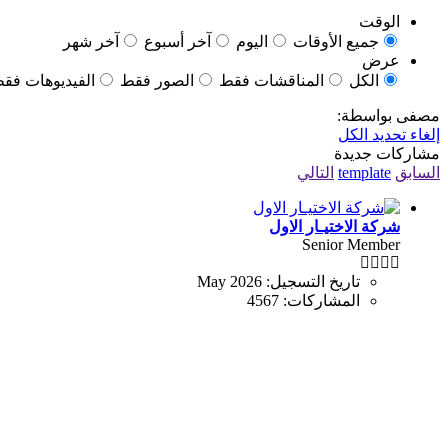
الوقت
جميع الأوقات
اليوم
آخر أسبوع
آخر شهر
عرض
الكل
المناقشات فقط
الصور فقط
الفيديوهات فق
مصفى بواسطة:
إلغاء تحديد الكل
مشاركات جديدة
السابق
template
التالي
شركة الاختيـار الاول
Senior Member
تاريخ التسجيل:
May 2026
المشاركات:
4567