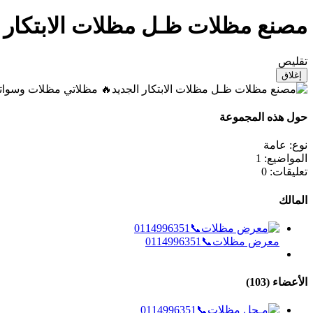
مصنع مظلات ظـل مظلات الابتكار الجديد
تقليص
إغلاق
حول هذه المجموعة
نوع:
عامة
المواضيع:
1
تعليقات:
0
المالك
معرض مظلات📞0114996351
الأعضاء (103)