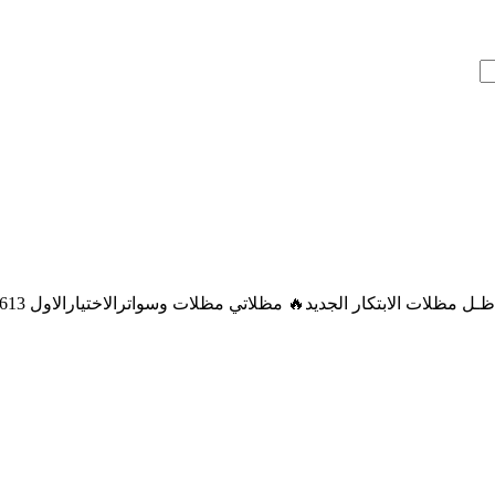
ات الابتكار الجديد🔥 مظلاتي مظلات وسواترالاختيارالاول 0500559613 م فقط