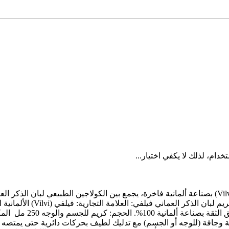
دام، لذلك لا يكفي اختيار...
كريم لبان الذكر العماني فيلفي 250 مل (Vilvi Frankincense Cream) بصناعة ألمانية فاخرة، يجمع بين 
البشرة، تحفز خلايا الجلد، و
التصنيف: العناية بالب
جافة (للوجه أو الجسم) مع تدليك لطيف بحركات دائرية حتى يمتصه الجلد ت