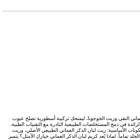
الكولاجين الطبيعي لبان الذكر العماني النقي وزيت الجوجوبا، ليمنحكِ تركيبة أسطورية تصلح عيوب
تحارب التجاعيد بفعالية. مواصفات كريم لبان الذكر العماني فيلفي: العلامة التجارية: فيلفي (Vilvi) الألمانية الرائدة في دمج المستخلصات الطبيعية النادرة مع التقنيات الطبية.
شرة الجودة والصناعة: جودة ممتازة تستحق الثقة بصناعة ألمانية 100%. الحجم: كريم للجسم والوجه 250 مل المكونات الأساسية: زيت لبان الذكر العماني الطبيعي الأصلي، وزيت
ماماً. لماذا يُعد كريم لبان الذكر العماني خياركِ الأمثل؟ يتميز