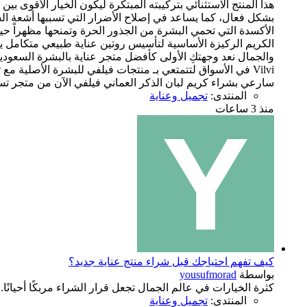
هذا المنتج الاستثنائي بتركيبته المبتكرة ليكون الخيار الأقوى 
بشكل فعال، كما يساعد في إصلاح الأضرار التي تسببها أشعة الش
الأكسدة التي تحمي البشرة من الجذور الحرة وتمنحها مظهراً حيويا
الكريم الركيزة الأساسية لتأسيس روتين عناية طبيعي متكامل يحا
Vilvi في الأسواق لتتمتعي بـ منتجات فيلفي للبشرة الأصلية م
سارعي بشراء كريم لبان الذكر العماني فيلفي الآن من متجر تسوا
المنتدى:
تجميل وعناية
منذ 3 ساعات
كيف تفهم احتياجك قبل شراء منتج عناية جديد؟
بواسطة
yousufmorad
كثرة الخيارات في عالم الجمال تجعل قرار الشراء مربكًا أحيانًا. 
المنتدى:
تجميل وعناية