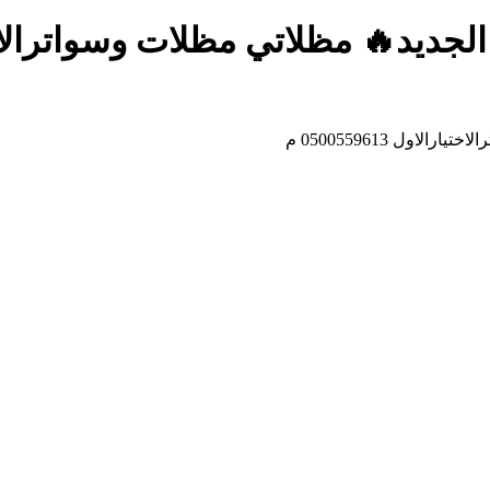
🔥 مظلاتي مظلات وسواترالاختيارالاول 3