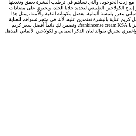
يعي مع زيت الجوجوبا، والتي تساهم في ترطيب البشرة بعمق وتغذيتها
نتاج الكولاجين الطبيعي لتجديد خلايا الجلد، ويحتوي على مضادات
ماني معزز بلمسة ألمانية. بفضل مكوناته النقية والآمنة، يمثل هذا
ريم عناية بالبشرة تعتمدين عليه. لأننا في متجر تسواهم للعناية
والجمال نعد وجهتكِ الأولى كأفضل متجر عناية بالبشرة السعودية، يمكنكِ الآن شراء كريم لبان الذكر الأصلي بنسبة 100% والاستمتاع بمزايا frankincense cream KSA، ونضمن لكِ دائماً أفضل سعر كريم
اغمري بشرتكِ بفوائد لبان الذكر العماني والكولاجين الألماني المذهل.