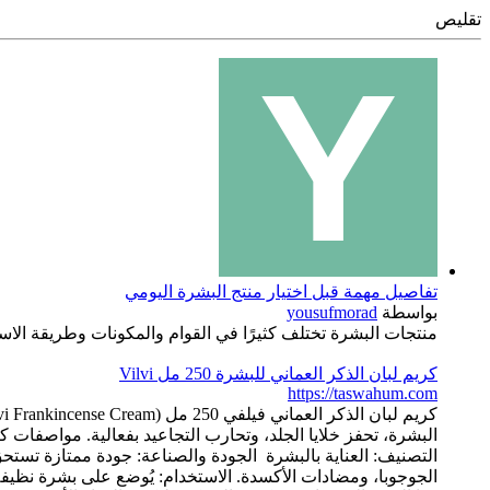
تقليص
تفاصيل مهمة قبل اختيار منتج البشرة اليومي
بواسطة
yousufmorad
منتجات البشرة تختلف كثيرًا في القوام والمكونات وطريقة الاستخ
كريم لبان الذكر العماني للبشرة 250 مل Vilvi
https://taswahum.com
الجوجوبا، ومضادات الأكسدة. الاستخدام: يُوضع على بشرة نظيفة و