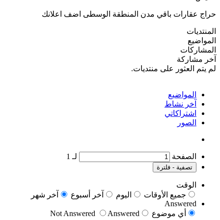
مدن المنطقة الوسطى اضف اعلانك
تديات.
لـ
1
ات
اليوم
آخر أسبوع
آخر شهر
Not Answered
Answered