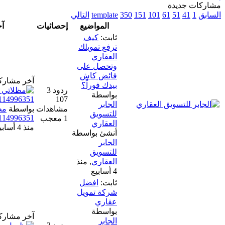
10
151
350
template
التالي
المواضيع
إحصائيات
آخر مشاركة
ثابت:
كيف
ترفع تمويلك
العقاري
وتحصل على
فائض كاش
آخر مشاركة
بيدك فوراً؟
ردود 3
بواسطة
107
الجابر
مشاهدات
بواسطة
مظلاتي أختياـر📞
للتسويق
0114996351
1 معجب
العقاري
منذ 4 أسابيع
أنشئ بواسطة
الجابر
للتسويق
العقاري
,
منذ
4 أسابيع
ثابت:
افضل
شركة تمويل
عقاري
بواسطة
آخر مشاركة
الجابر