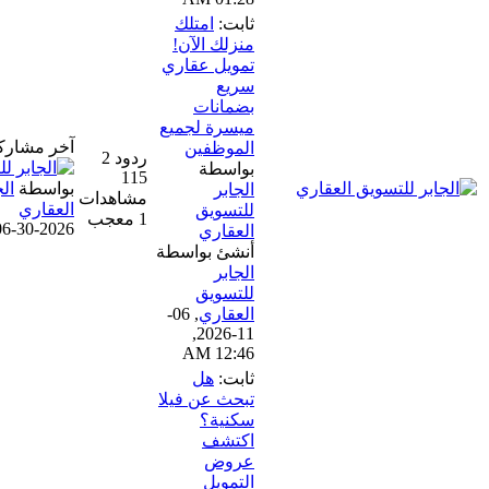
ثابت:
امتلك
منزلك الآن!
تمويل عقاري
سريع
بضمانات
ميسرة لجميع
آخر مشاركة
الموظفين
ردود 2
بواسطة
115
بواسطة
الجابر للتسويق
الجابر
مشاهدات
العقاري
للتسويق
1 معجب
06-30-2026, 02:31 AM
العقاري
أنشئ بواسطة
الجابر
للتسويق
العقاري
,
06-
11-2026,
12:46 AM
ثابت:
هل
تبحث عن فيلا
سكنية؟
اكتشف
عروض
التمويل