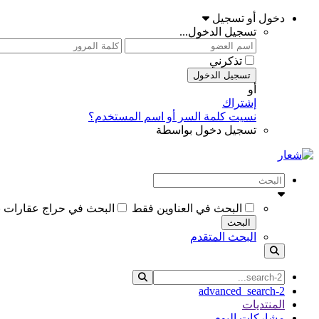
دخول أو تسجيل
تسجيل الدخول...
تذكرني
تسجيل الدخول
أو
إشتراك
نسيت كلمة السر أو اسم المستخدم؟
تسجيل دخول بواسطة
البحث في العناوين فقط
البحث في حراج عقارات ب
البحث
البحث المتقدم
advanced_search-2
المنتديات
مشاركات اليوم