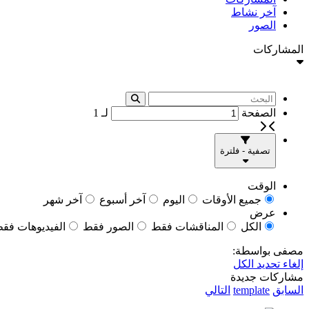
آخر نشاط
الصور
المشاركات
الصفحة
لـ
1
تصفية - فلترة
الوقت
جميع الأوقات
اليوم
آخر أسبوع
آخر شهر
عرض
الكل
المناقشات فقط
الصور فقط
الفيديوهات فق
مصفى بواسطة:
إلغاء تحديد الكل
مشاركات جديدة
السابق
template
التالي