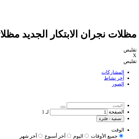
مظلات نجران الابتكار الجديد مظلاتي0114996351 مظلات وسواترالاختيارالاول مظلات
تقليص
X
تقليص
المشاركات
آخر نشاط
الصور
الصفحة
لـ
1
تصفية - فلترة
الوقت
جميع الأوقات
اليوم
آخر أسبوع
آخر شهر