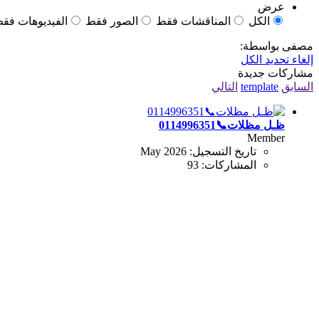
عرض
الكل
المناقشات فقط
الصور فقط
الفيديوهات فق
مصفى بواسطة:
إلغاء تحديد الكل
مشاركات جديدة
السابق
template
التالي
ظـل مظلات📞0114996351
Member
تاريخ التسجيل:
May 2026
المشاركات:
93