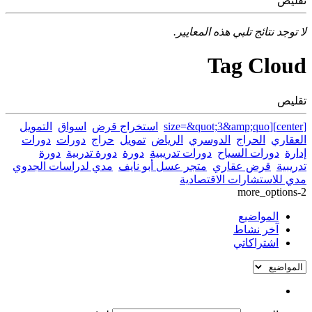
تقليص
لا توجد نتائج تلبي هذه المعايير.
Tag Cloud
تقليص
[center][size=&quot;3&amp;quo
استخراج قرض
اسواق
التمويل
العقاري
الحراج
الدوسري
الرياض
تمويل
حراج
دورات
دورات
إدارة
دورات السياح
دورات تدريبية
دورة
دورة تدربية
دورة
تدريبية
قرض عقاري
متجر عسل أبو نايف
مدي لدراسات الجدوي
مدي للاستشارات الاقتصادية
more_options-2
المواضيع
آخر نشاط
اشتراكاتي