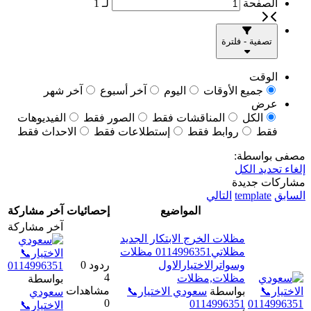
الصفحة
لـ
1
تصفية - فلترة
الوقت
جميع الأوقات
اليوم
آخر أسبوع
آخر شهر
عرض
الكل
المناقشات فقط
الصور فقط
الفيديوهات
فقط
روابط فقط
إستطلاعات فقط
الاحداث فقط
مصفى بواسطة:
إلغاء تحديد الكل
مشاركات جديدة
السابق
template
التالي
المواضيع
إحصائيات
آخر مشاركة
آخر مشاركة
مظلات الخرج الابتكار الجديد
مظلاتي0114996351 مظلات
وسواترالاختيارالاول
ردود 0
4
مظلات,مظلات
بواسطة
مشاهدات
بواسطة
سعودي الاختيار📞
سعودي
0
0114996351
الاختيار📞