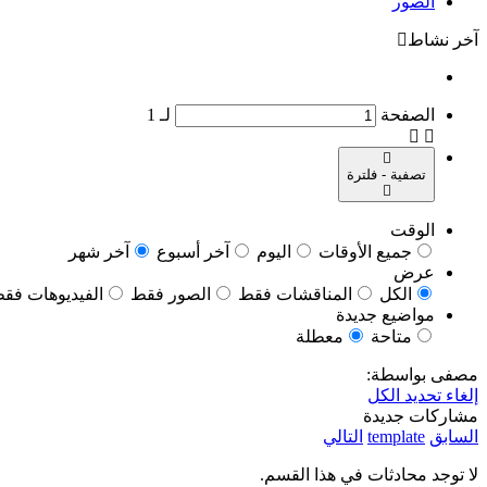
الصور
آخر نشاط
الصفحة
لـ
1
تصفية - فلترة
الوقت
جميع الأوقات
اليوم
آخر أسبوع
آخر شهر
عرض
الكل
المناقشات فقط
الصور فقط
الفيديوهات فق
مواضيع جديدة
متاحة
معطلة
مصفى بواسطة:
إلغاء تحديد الكل
مشاركات جديدة
السابق
template
التالي
لا توجد محادثات في هذا القسم.