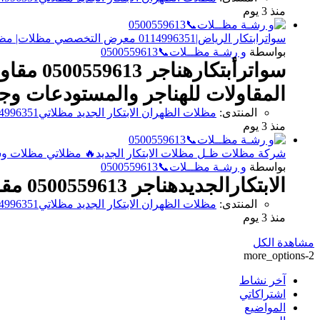
منذ 3 يوم
سواترابتكار الرياض|0114996351 معرض التخصصي مظلات| مظلات الرياض| مظلات وسواتر الرياض💧
بواسطة
و رشـة مظــلات📞0500559613
سواترأب
المقاولات للهناجر والمستودعات وجم
المنتدى:
مظلات الظهران الابتكار الجديد مظلاتي0114996351 مظلات وسواترالاختيارالاول مظلات,مظلات
منذ 3 يوم
شركة مظلات ظـل مظلات الابتكار الجديد🔥 مظلاتي مظلات وسواترالاختي
بواسطة
و رشـة مظــلات📞0500559613
الابتكارالجديدهناجر 0500559613 مقاول مستودعات - مقاول مستودعات في الرياض- نقوم بتنفيذ كافة
المنتدى:
مظلات الظهران الابتكار الجديد مظلاتي0114996351 مظلات وسواترالاختيارالاول مظلات,مظلات
منذ 3 يوم
مشاهدة الكل
more_options-2
آخر نشاط
اشتراكاتي
المواضيع