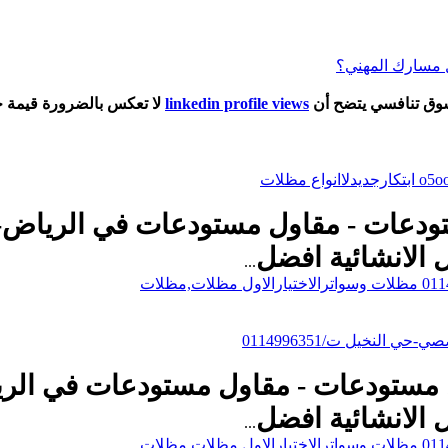
سوق تنافسي يتضح أن
linkedin profile views
لا تعكس بالضرورة قيمة ح
05005596 مقاول مستودعات - مقاول مستودعات في ال
 الانشائية
افضل
...
النخيل ت/0114996351
هناجر 0500559613 مقاول مستودعات - مقاول مستودعا
 الانشائية
افضل
...