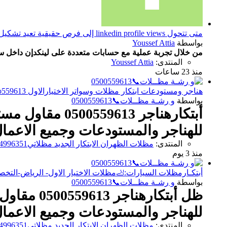
متى تتحول linkedin profile views إلى فرص حقيقية تعيد تشكيل مسارك المهني؟
بواسطة
Youssef Attia
من خلال تجربة عملية مع حسابات متعددة على لينكدإن داخل 
المنتدى:
Youssef Attia
منذ 23 ساعات
هناجر ومستودعات ابتكار مظلات وسواتر الاختيارالاول o5oo559613 ابتكارجديدلاانواع مظلات
بواسطة
و رشـة مظــلات📞0500559613
أبتكارهناجر 13
للهناجر والمستودعات وجميع الاعمال
المنتدى:
مظلات الظهران الابتكار الجديد مظلاتي0114996351 مظلات وسواترالاختيارالاول مظلات,مظلات
منذ 3 يوم
أبتكـارمظلات السيارات:🦶مظلات الاختيار الاول- الرياض-التخصصي-حي 
بواسطة
و رشـة مظــلات📞0500559613
ظل أبتكار
للهناجر والمستودعات وجميع الاعمال
المنتدى:
مظلات الظهران الابتكار الجديد مظلاتي0114996351 مظلات وسواترالاختيارالاول مظلات,مظلات