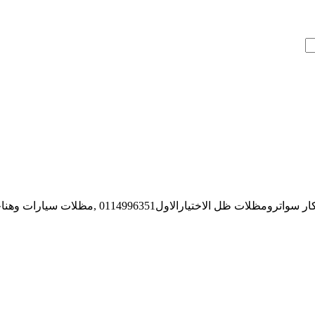
 الاختيارالاول0114996351 ,مظلات سيارات وهناجر عروض فقط