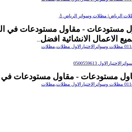
تكارهناجر 0500559613 مقاول مستودعات - مقاول مستودع
يع الاعمال الانشائية
افضل
...
ارالاول 0500559613