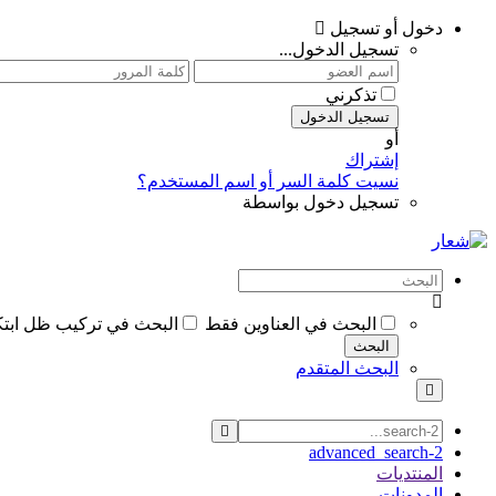
دخول أو تسجيل
تسجيل الدخول...
تذكرني
تسجيل الدخول
أو
إشتراك
نسيت كلمة السر أو اسم المستخدم؟
تسجيل دخول بواسطة
البحث في العناوين فقط
البحث في تركيب ظل ابتكار سواترومظلات ظل
البحث
البحث المتقدم
advanced_search-2
المنتديات
المدونات