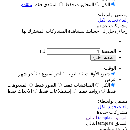
الكل
المحتويات فقط
المنتدى فقط
متقدم
مصفى بواسطة:
إلغاء تحديد الكل
مشاركات جديدة
رجاء إدخل إلى حسابك لمشاهدة المشاركات المشترك بها.
الصفحة
لـ
1
تصفية - فلترة
الوقت
جميع الأوقات
اليوم
آخر أسبوع
آخر شهر
عرض
الكل
المناقشات فقط
الصور فقط
الفيديوهات
فقط
روابط فقط
إستطلاعات فقط
الاحداث فقط
مصفى بواسطة:
إلغاء تحديد الكل
مشاركات جديدة
السابق
template
التالي
السابق
template
التالي
لا توجد مواضيع.