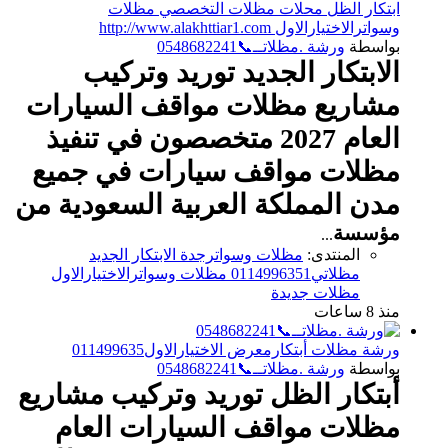
ابتكار الظل محلات مظلات التخصصي مظلات
وسواترالاختيارالاول http://www.alakhttiar1.com
بواسطة
ورشة .مظلاتــ📞0548682241
الابتكار الجديد توريد وتركيب
مشاريع مظلات مواقف السيارات
العام 2027 متخصصون في تنفيذ
مظلات مواقف سيارات في جميع
مدن المملكة العربية السعودية من
مؤسسة
...
المنتدى:
مظلات وسواترجدة الابتكار الجديد
مظلاتي0114996351 مظلات وسواترالاختيارالاول
مظلات جديدة
منذ 8 ساعات
ورشة مظلات أبتكارمعرض الاختيارالاول011499635
بواسطة
ورشة .مظلاتــ📞0548682241
أبتكار الظل توريد وتركيب مشاريع
مظلات مواقف السيارات العام