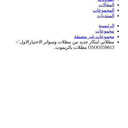
المقالات
المجموعات
المنتديات
الرئيسية
مجموعات
مجموعات غير مصنفة
مظلاتي ابتكار جديد من مظلات وسواتر الاختيارالاول✅
O5OO559613 مظلات بالريموت.