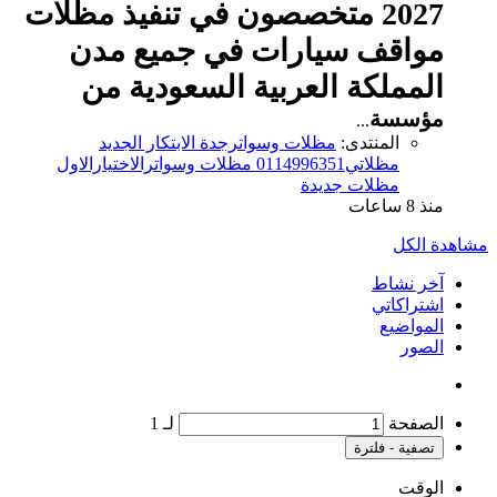
2027 متخصصون في تنفيذ مظلات
مواقف سيارات في جميع مدن
المملكة العربية السعودية من
مؤسسة
...
المنتدى:
مظلات وسواترجدة الابتكار الجديد
مظلاتي0114996351 مظلات وسواترالاختيارالاول
مظلات جديدة
منذ 8 ساعات
مشاهدة الكل
آخر نشاط
اشتراكاتي
المواضيع
الصور
الصفحة
لـ
1
تصفية - فلترة
الوقت