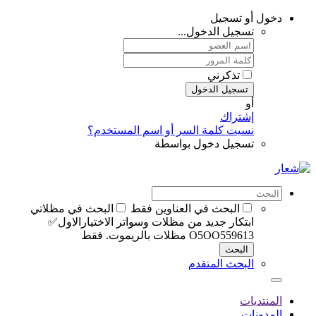
دخول أو تسجيل
تسجيل الدخول...
تذكرني
تسجيل الدخول
أو
إشتراك
نسيت كلمة السر أو اسم المستخدم؟
تسجيل دخول بواسطة
البحث في العناوين فقط
البحث في مظلاتي
ابتكار جديد من مظلات وسواتر الاختيارالاول✅
O5OO559613 مظلات بالريموت. فقط
البحث
البحث المتقدم
المنتديات
المدونات