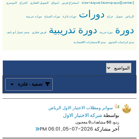
[center][size=&quot;3&amp;quo
استخراج قرض
اسواق
التمويل العقاري
الحراج
الدوسري
دورات
الرياض
تمويل
حراج
دورات إدارة
دورات السياح
دورات تدريبية
دورة
دورة تدريبية
دورة تدربية
قرض عقاري
متجر عسل أبو نايف
مدي لدراسات الجدوي
مدي للاستشارات الاقتصادية
تصفية - فلترة
سواتر ومظلات الاختيار الاول الرياض
بواسطة
شركة الاختيار الاول
ردود 0
6 مشاهدات
0 معجبون
آخر مشاركة
05-07-2026, 06:01 PM