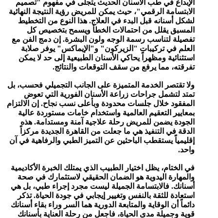
الإبداع في طب الأسنان الحديث يتجلى في مفهوم "تصميم
الابتسامة الرقمي"، حيث يمكن للمريض رؤية النتيجة النهائية
لشكل أسنانه قبل البدء في العلاج. هذا النوع من التخطيط
المسبق يقلل من احتمالات الخطأ ويسمح بتخصيص كل
تفصيلة لتناسب رسمة الوجه ولون البشرة. إن دمج الفن مع
العلم في تركيبات "الزيركون" و"الإيماكس" يوفر صلابة
استثنائية ومظهراً يحاكي الأسنان الطبيعية إلى حد لا يمكن
تفرقته، مما يرفع من سقف التوقعات والنتائج.
ولا تقتصر الخدمة المتميزة على الجانب التجميلي فحسب، بل
تمتد لتشمل جراحات زراعة الأسنان الفورية التي تعوض
المفقود خلال جلسات محدودة وبأعلى نسب نجاح. إن الالتزام
بمعايير التعقيم العالمية واستخدام خامات مستوردة عالية
الجودة يضمن للمريض رحلة علاجية آمنة ومستدامة. هذه
الدقة في التنفيذ هي ما جعلت من القاهرة الجديدة مركزاً
إقليمياً يستقطب الباحثين عن التميز الطبي والرفاهية في آن
واحد.
في الختام، يظل اختيار الطبيب الذي يمتلك الخبرة الأكاديمية
والمهارة اليدوية هو الضمان الحقيقي لاستثمارك في صحة
أسنانك. فالابتسامة الجميلة ليست مجرد إجراء طبي، بل هي
استعادة للثقة بالنفس وتغيير إيجابي في جودة الحياة. تذكر
دائماً أن الوقاية والمتابعة الدورية هما السر وراء بقاء أسنانك
قوية وجميلة مدى الحياة، فاجعل من رحلة العناية بأسنانك