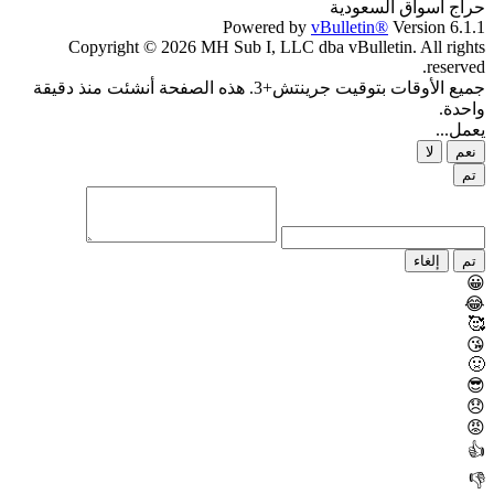
حراج اسواق السعودية
Powered by
vBulletin®
Version 6.1.1
Copyright © 2026 MH Sub I, LLC dba vBulletin. All rights
reserved.
جميع الأوقات بتوقيت جرينتش+3. هذه الصفحة أنشئت منذ دقيقة
واحدة.
يعمل...
نعم
لا
تم
تم
إلغاء
😀
😂
🥰
😘
🤢
😎
😞
😡
👍
👎