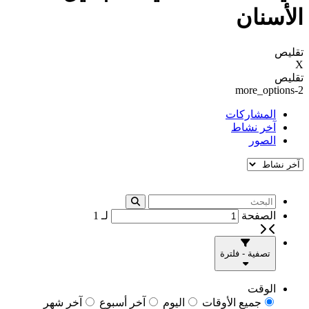
الأسنان
تقليص
X
تقليص
more_options-2
المشاركات
آخر نشاط
الصور
الصفحة
لـ
1
تصفية - فلترة
الوقت
جميع الأوقات
اليوم
آخر أسبوع
آخر شهر