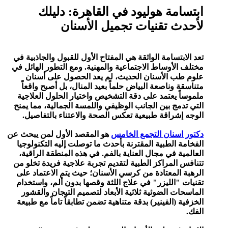
ابتسامة هوليود في القاهرة: دليلك
لأحدث تقنيات تجميل الأسنان
تعد الابتسامة الواثقة هي المفتاح الأول للقبول والجاذبية في
مختلف الأوساط الاجتماعية والمهنية. ومع التطور الهائل في
علوم طب الأسنان الحديث، لم يعد الحصول على أسنان
متناسقة وناصعة البياض حلماً بعيد المنال، بل أصبح واقعاً
ملموساً يعتمد على دقة التشخيص واختيار الحلول العلاجية
التي تدمج بين الجانب الوظيفي واللمسة الجمالية، مما يمنح
الوجه إشراقة طبيعية تعكس الصحة والاعتناء بالتفاصيل.
دكتور اسنان التجمع الخامس
هو المقصد الأول لمن يبحث عن
الفخامة الطبية المقترنة بأحدث ما توصلت إليه التكنولوجيا
العالمية في مجال العناية بالفم. في هذه المنطقة الراقية،
تتنافس المراكز الطبية لتقديم تجربة علاجية فريدة تخلو من
الرهبة المعتادة من كرسي الأسنان؛ حيث يتم الاعتماد على
تقنيات "الليزر" في علاج اللثة وقصها بدون ألم، واستخدام
الماسحات الضوئية ثلاثية الأبعاد لتصميم التيجان والقشور
الخزفية (الفينير) بدقة متناهية تضمن تطابقاً تاماً مع طبيعة
الفك.