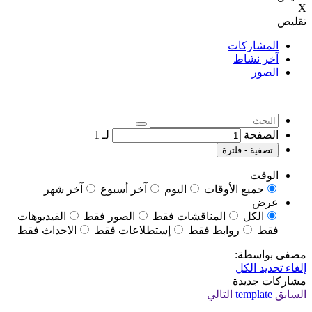
X
تقليص
المشاركات
آخر نشاط
الصور
الصفحة
لـ
1
تصفية - فلترة
الوقت
جميع الأوقات
اليوم
آخر أسبوع
آخر شهر
عرض
الكل
المناقشات فقط
الصور فقط
الفيديوهات
فقط
روابط فقط
إستطلاعات فقط
الاحداث فقط
مصفى بواسطة:
إلغاء تحديد الكل
مشاركات جديدة
السابق
template
التالي