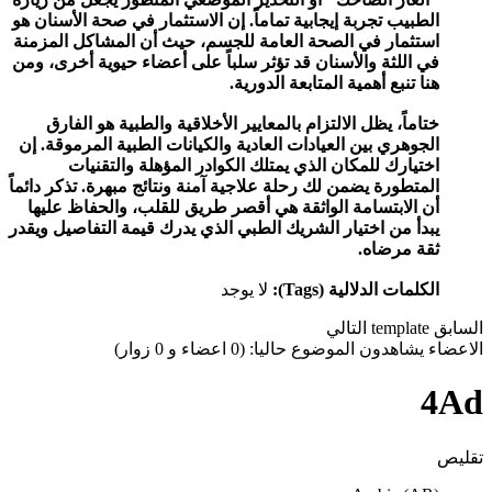
الطبيب تجربة إيجابية تماماً. إن الاستثمار في صحة الأسنان هو
استثمار في الصحة العامة للجسم، حيث أن المشاكل المزمنة
في اللثة والأسنان قد تؤثر سلباً على أعضاء حيوية أخرى، ومن
هنا تنبع أهمية المتابعة الدورية.
ختاماً، يظل الالتزام بالمعايير الأخلاقية والطبية هو الفارق
الجوهري بين العيادات العادية والكيانات الطبية المرموقة. إن
اختيارك للمكان الذي يمتلك الكوادر المؤهلة والتقنيات
المتطورة يضمن لك رحلة علاجية آمنة ونتائج مبهرة. تذكر دائماً
أن الابتسامة الواثقة هي أقصر طريق للقلب، والحفاظ عليها
يبدأ من اختيار الشريك الطبي الذي يدرك قيمة التفاصيل ويقدر
ثقة مرضاه.
الكلمات الدلالية (Tags):
لا يوجد
السابق
template
التالي
الاعضاء يشاهدون الموضوع حاليا: (0 اعضاء و 0 زوار)
4Ad
تقليص