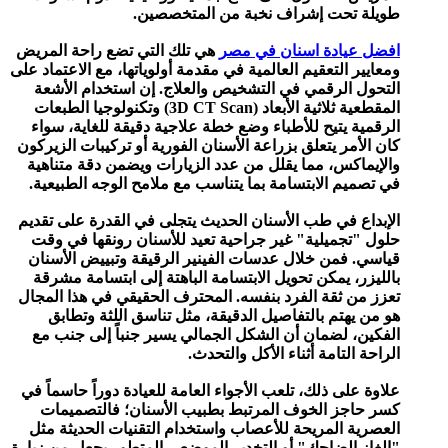
طويلة تحت إشراف نخبة من المتخصصين.
افضل عيادة اسنان في مصر
هي تلك التي تضع راحة المريض
ومعايير التعقيم العالمية في مقدمة أولوياتها، مع الاعتماد على
التحول الرقمي في التشخيص والعلاج. إن استخدام الأشعة
المقطعية ثلاثية الأبعاد (3D CT Scan) وتكنولوجيا الطبعات
الرقمية يتيح للأطباء وضع خطة علاجية دقيقة للغاية، سواء
كان الأمر يتعلق بزراعة الأسنان الفورية أو تركيبات الزيركون
والإيماكس، مما يقلل من عدد الزيارات ويضمن دقة متناهية
في تصميم الابتسامة بما يتناسب مع ملامح الوجه الطبيعية.
الإبداع في طب الأسنان الحديث يتجلى في القدرة على تقديم
حلول "تجميلية" غير جراحية تعيد للأسنان رونقها في وقت
قياسي. فمن خلال عدسات الفينير الرقيقة وتبييض الأسنان
بالليزر، يمكن تحويل الابتسامة الباهتة إلى ابتسامة مشرقة
تعزز من ثقة الفرد بنفسه. المحترف الحقيقي في هذا المجال
هو من يهتم بالتفاصيل الدقيقة، مثل تناسق اللثة وتطابق
الفكين، لضمان أن الشكل الجمالي يسير جنباً إلى جنب مع
الراحة التامة أثناء الأكل والتحدث.
علاوة على ذلك، تلعب الأجواء العامة للعيادة دوراً حاسماً في
كسر حاجز الخوف المرتبط بطبيب الأسنان؛ فالتصميمات
العصرية المريحة للأعصاب واستخدام التقنيات الحديثة مثل
"الغاز الضاحك" أو التخدير الموضعي المتطور يجعل من زيارة