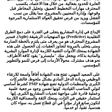
العابرة للحدود بفعالية. من خلال هذا الاعتماد، يكتسب
المحترف مهارات التخطيط العميق، وتحليل المخاطر قبل
وقوعها، وإدارة المعنيين بالمشروع، مما يقلل من نسب
الفشل ويزيد من فرص تحقيق العوائد الاستثمارية المرجوة
للمؤسسات.
الإبداع في إدارة المشاريع يتجلى في القدرة على دمج الطرق
التقليدية (Predictive) مع المنهجيات الرشيقة (Agile). فمدير
المشروع المحترف هو من يعرف متى يلتزم بالخطة الصارمة
ومتى يتحلى بالمرونة لتجاوز العقبات. إن الحصول على هذه
الشهادة يمنحك الأدوات التقنية اللازمة لإدارة الموارد البشرية
والمادية بذكاء، ويجعل منك "مايسترو" يقود كافة الأطراف
نحو هدف مشترك، محولاً الأزمات إلى فرص للنمو والتطوير
المؤسسي.
على الصعيد المهني، تفتح هذه الشهادة آفاقاً واسعة للارتقاء
الوظيفي وزيادة الدخل المادي بشكل ملحوظ. فالشركات
الكبرى والمنظمات الدولية تضع شهادة PMP كشرط أساسي
لتولي المناصب القيادية، كونها تضمن وجود مرجعية علمية
وعملية قادرة على مواجهة تحديات المشاريع الكبرى. إنها
استثمار حقيقي في الذات، يمنحك الثقة والمصداقية اللازمة
لتكون صانع قرار مؤثراً في أي قطاع تعمل به، سواء كان
هندسياً، تقنياً، أو خدمياً.