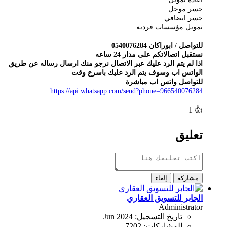
جسر موجل
جسر ايضافي
تمويل مؤسسات فرديه
للتواصل / ابوراكان
0540076284
نستقبل اتصالاتكم على مدار 24 ساعه
اذا لم يتم الرد عليك عبر الاتصال نرجو منك ارسال رساله عن طريق
الواتس اب وسوف يتم الرد عليك باسرع وقت
للتواصل واتس اب مباشرة
https://api.whatsapp.com/send?phone=966540076284
1
👍
تعليق
مشاركة
إلغاء
الجابر للتسويق العقاري
Administrator
تاريخ التسجيل:
Jun 2024
المشاركات:
7202