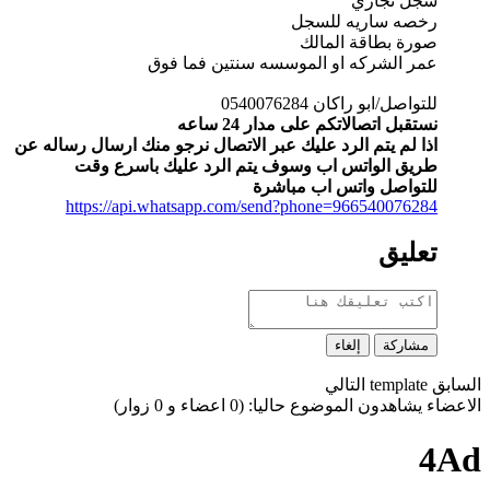
سجل تجاري
رخصه ساريه للسجل
صورة بطاقة المالك
عمر الشركه او الموسسه سنتين فما فوق
للتواصل/ابو راكان 0540076284
نستقبل اتصالاتكم على مدار 24 ساعه
اذا لم يتم الرد عليك عبر الاتصال نرجو منك ارسال رساله عن
طريق الواتس اب وسوف يتم الرد عليك باسرع وقت
للتواصل واتس اب مباشرة
https://api.whatsapp.com/send?phone=966540076284
تعليق
مشاركة
إلغاء
السابق
template
التالي
الاعضاء يشاهدون الموضوع حاليا: (0 اعضاء و 0 زوار)
4Ad