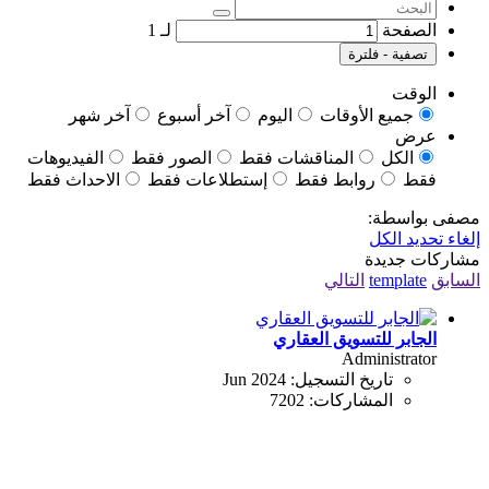
الصفحة
لـ
1
تصفية - فلترة
الوقت
جميع الأوقات
اليوم
آخر أسبوع
آخر شهر
عرض
الكل
المناقشات فقط
الصور فقط
الفيديوهات
فقط
روابط فقط
إستطلاعات فقط
الاحداث فقط
مصفى بواسطة:
إلغاء تحديد الكل
مشاركات جديدة
السابق
template
التالي
الجابر للتسويق العقاري
Administrator
تاريخ التسجيل:
Jun 2024
المشاركات:
7202