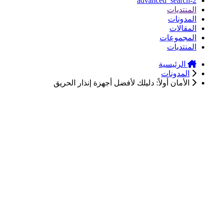
advanced_search-2
المنتديات
المدونات
المقالات
المجموعات
المنتديات
الرئيسية
المدونات
الأمان أولاً: دليلك لأفضل أجهزة إنذار الحريق