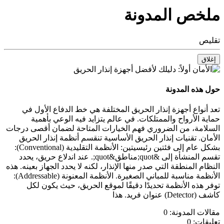
ملخص المدونة
تقليص
إغلاق
حول هذه المدونة
تعد أنواع أجهزة إنذار الحريق المختلفة هي خط الدفاع الأول في
حماية الأرواح والممتلكات. في عالم يتزايد فيه الوعي بأهمية
السلامة، من الضروري فهم الخيارات المتاحة لضمان أقصى درجات
الأمان. تقنيات إنذار الحريق الأساسية تنقسم أنظمة إنذار الحريق
بشكل عام إلى فئتين رئيسيتين: الأنظمة التقليدية (Conventional):
تقسم المنشأة إلى &quot;مناطق&quot;. عند اندلاع حريق، يحدد
النظام المنطقة التي صدر منها الإنذار، لكنه لا يحدد الجهاز بعينه. هذه
الأنظمة مناسبة للمباني الصغيرة. الأنظمة المعنونة (Addressable):
توفر هذه الأنظمة تحديدًا دقيقًا لموقع الحريق، حيث يكون لكل
كاشف (Detector) عنوان فريد. هذا
مقالات المدونة:
0
تعليقات:
0