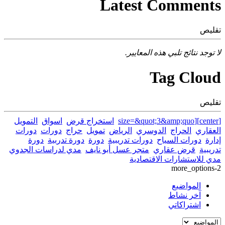
Latest Comments
تقليص
لا توجد نتائج تلبي هذه المعايير.
Tag Cloud
تقليص
[center][size=&quot;3&amp;quo
استخراج قرض
اسواق
التمويل
العقاري
الحراج
الدوسري
الرياض
تمويل
حراج
دورات
دورات
إدارة
دورات السياح
دورات تدريبية
دورة
دورة تدربية
دورة
تدريبية
قرض عقاري
متجر عسل أبو نايف
مدي لدراسات الجدوي
مدي للاستشارات الاقتصادية
more_options-2
المواضيع
آخر نشاط
اشتراكاتي