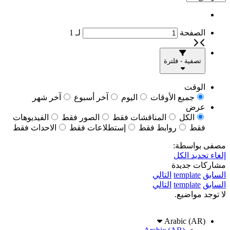
الصفحة
لـ
1
تصفية - فلترة
الوقت
جميع الأوقات
اليوم
آخر أسبوع
آخر شهر
عرض
الكل
المناقشات فقط
الصور فقط
الفيديوهات
فقط
روابط فقط
إستطلاعات فقط
الاحداث فقط
مصفى بواسطة:
إلغاء تحديد الكل
مشاركات جديدة
السابق
template
التالي
السابق
template
التالي
لا توجد مواضيع.
Arabic (AR)