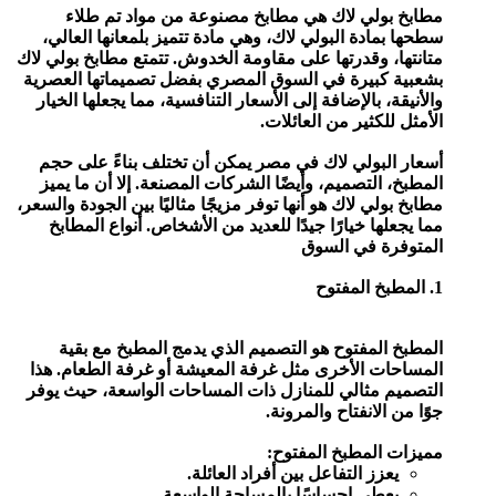
مطابخ بولي لاك هي مطابخ مصنوعة من مواد تم طلاء
سطحها بمادة البولي لاك، وهي مادة تتميز بلمعانها العالي،
متانتها، وقدرتها على مقاومة الخدوش. تتمتع مطابخ بولي لاك
بشعبية كبيرة في السوق المصري بفضل تصميماتها العصرية
والأنيقة، بالإضافة إلى الأسعار التنافسية، مما يجعلها الخيار
الأمثل للكثير من العائلات.
أسعار البولي لاك في مصر يمكن أن تختلف بناءً على حجم
المطبخ، التصميم، وأيضًا الشركات المصنعة. إلا أن ما يميز
مطابخ بولي لاك هو أنها توفر مزيجًا مثاليًا بين الجودة والسعر،
مما يجعلها خيارًا جيدًا للعديد من الأشخاص.
أنواع المطابخ
المتوفرة في السوق
1. المطبخ المفتوح
المطبخ المفتوح هو التصميم الذي يدمج المطبخ مع بقية
المساحات الأخرى مثل غرفة المعيشة أو غرفة الطعام. هذا
التصميم مثالي للمنازل ذات المساحات الواسعة، حيث يوفر
جوًا من الانفتاح والمرونة.
مميزات المطبخ المفتوح:
يعزز التفاعل بين أفراد العائلة.
يعطي إحساسًا بالمساحة الواسعة.