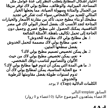
اختيار أشكال المطابخ يتطلب النظر إلى عدة عوامل مثل
المساحة، الميزانية، والوظائف. مطابخ بولي لاك توفر مزيجًا
من الجمال والمتانة وسهولة الصيانة، مما يجعلها الخيار
المثالي للعديد من الأشخاص. سواء كنت تفكر في تجديد
مطبخك أو بناء مطبخ جديد، تأكد من مقارنة الأسعار والخيارات
المتاحة لتجد الأنسب لك. بفضل أسعار البولي لاك في مصر
التنافسية، يمكنك الحصول على مطبخ عصري وجميل دون
الحاجة إلى تحمل تكاليف باهظة.
الأسئلة الشائعة
هل مطابخ بولي لاك مقاومة للخدوش؟
نعم، مطابخ بولي لاك مصممة لتحمل الخدوش
بفضل سطحها المتين.
هل يمكن تخصيص تصميم مطبخ بولي لاك؟
نعم، يمكن تخصيص مطبخ بولي لاك من حيث
الألوان والتصاميم لتناسب ذوقك الشخصي.
ما هي المدة التي يمكن أن تدوم فيها مطابخ بولي لاك؟
مع العناية المناسبة، يمكن لمطابخ بولي لاك أن
تدوم لسنوات طويلة بفضل مقاومتها للرطوبة
والخدوش
الكلمات الدلالية (Tags):
لا يوجد
السابق
template
التالي
الاعضاء يشاهدون الموضوع حاليا: (0 اعضاء و 0 زوار)