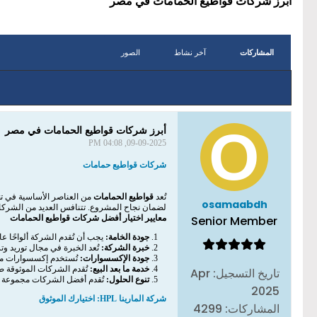
أبرز شركات قواطيع الحمامات في مصر
المشاركات
آخر نشاط
الصور
أبرز شركات قواطيع الحمامات في مصر
09-09-2025, 04:08 PM
شركات قواطيع حمامات
تُعد
قواطيع الحمامات
من العناصر الأساسية في تصم
osamaabdh
لضمان نجاح المشروع. تتنافس العديد من الشركات
Senior Member
معايير اختيار أفضل شركات قواطيع الحمامات
جودة الخامة:
يجب أن تُقدم الشركة ألواحًا عا
خبرة الشركة:
تُعد الخبرة في مجال توريد وت
جودة الإكسسوارات:
تُستخدم إكسسوارات من الاستانلس ستيل (Stainless Steel) لتثبيت القواطيع. يجب 
خدمة ما بعد البيع:
تُقدم الشركات الموثوقة ض
تاريخ التسجيل:
Apr
تنوع الحلول:
تُقدم أفضل الشركات مجموعة وا
2025
شركة المارينا HPL: اختيارك الموثوق
المشاركات:
4299