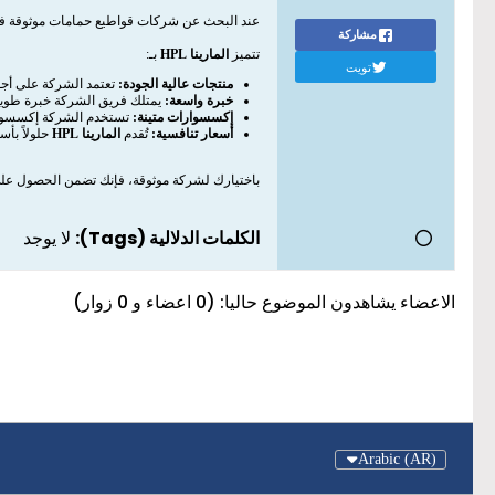
عند البحث عن شركات قواطيع حمامات موثوقة في
مشاركة
تتميز
المارينا HPL
بـ:
تويت
منتجات عالية الجودة:
تعتمد الشركة على أجود
خبرة واسعة:
يمتلك فريق الشركة خبرة طويلة
إكسسوارات متينة:
تستخدم الشركة إكسسوارات من الاستانلس ستيل
أسعار تنافسية:
تُقدم
المارينا HPL
حلولاً بأس
باختيارك لشركة موثوقة، فإنك تضمن الحصول على 
الكلمات الدلالية (Tags):
لا يوجد
الاعضاء يشاهدون الموضوع حاليا: (0 اعضاء و 0 زوار)
Arabic (AR)