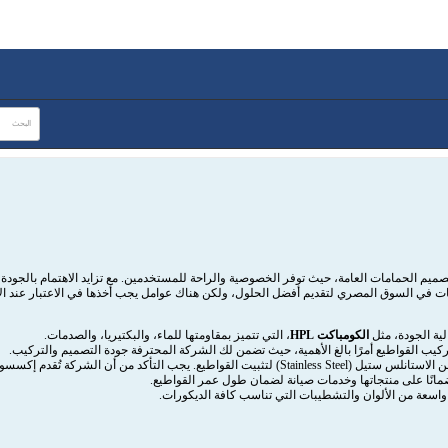
يم الحمامات العامة، حيث توفر الخصوصية والراحة للمستخدمين. مع تزايد الاهتمام بالجودة وال
 في السوق المصري لتقديم أفضل الحلول، ولكن هناك عوامل يجب أخذها في الاعتبار عند الاخ
لية الجودة، مثل
الكومباكت HPL
، التي تتميز بمقاومتها للماء، والبكتيريا، والصدمات.
ركيب القواطيع أمرًا بالغ الأهمية، حيث تضمن لك الشركة المحترفة جودة التصميم والتركيب.
التأكد من أن الشركة تُقدم إكسسوارات من أجود الخامات لمقاومة الصدأ.
مانًا على منتجاتها وخدمات صيانة لضمان طول عمر القواطيع.
سعة من الألوان والتشطيبات التي تناسب كافة الديكورات.