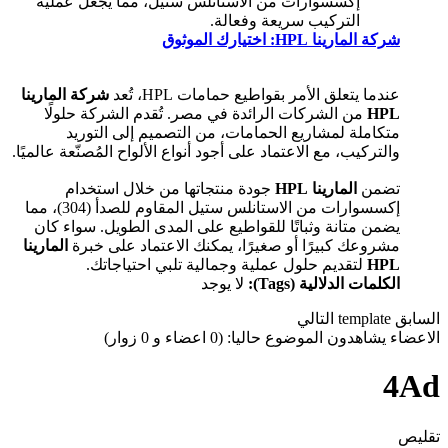
إكسسوارات من الاستانلس ستيل، مما يجعل عملية
التركيب سريعة وفعالة.
شركة المارينا HPL: اختيارك الموثوق
عندما يتعلق الأمر بقواطيع حمامات HPL، تُعد
شركة المارينا
HPL
من الشركات الرائدة في مصر. تُقدم الشركة حلولًا
متكاملة لمشاريع الحمامات، من التصميم إلى التوريد
والتركيب، مع الاعتماد على أجود أنواع الألواح المُصنّعة عالميًا.
تضمن
المارينا HPL
جودة منتجاتها من خلال استخدام
إكسسوارات من الاستانلس ستيل المقاوم للصدأ (304)، مما
يضمن متانة وثباتًا للقواطيع على المدى الطويل. سواء كان
مشروعك كبيرًا أو صغيرًا، يمكنك الاعتماد على خبرة
المارينا
HPL
لتقديم حلول عملية وجمالية تلبي احتياجاتك.
الكلمات الدلالية (Tags):
لا يوجد
السابق
template
التالي
الاعضاء يشاهدون الموضوع حاليا: (0 اعضاء و 0 زوار)
4Ad
تقليص