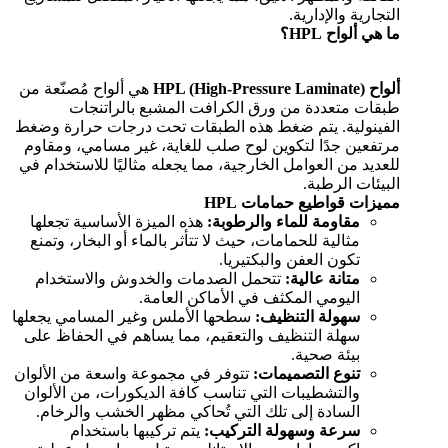
التجارية والإدارية.
ما هي ألواح HPL؟
ألواح HPL (High-Pressure Laminate)
هي ألواح مُصنّعة من
طبقات متعددة من ورق الكرافت المشبع بالراتنجات
الفينولية. يتم ضغط هذه الطبقات تحت درجات حرارة وضغط
مرتفعين جدًا لتكوين لوح صلب للغاية، غير مسامي، ومقاوم
للعديد من العوامل الخارجية، مما يجعله مثاليًا للاستخدام في
البيئات الرطبة.
مميزات قواطيع حمامات HPL
مقاومة للماء والرطوبة:
هذه الميزة الأساسية تجعلها
مثالية للحمامات، حيث لا تتأثر بالماء أو البخار، وتمنع
تكون العفن والبكتيريا.
متانة عالية:
تتحمل الصدمات والخدوش والاستخدام
اليومي المكثف في الأماكن العامة.
سهولة التنظيف:
سطحها الأملس وغير المسامي يجعلها
سهلة التنظيف والتعقيم، مما يساهم في الحفاظ على
بيئة صحية.
تنوع التصميمات:
تتوفر في مجموعة واسعة من الألوان
والتشطيبات التي تناسب كافة الديكورات، من الألوان
السادة إلى تلك التي تُحاكي مظهر الخشب والرخام.
سرعة وسهولة التركيب:
يتم تركيبها باستخدام