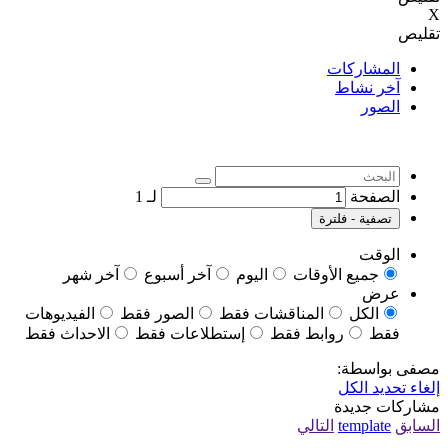
X
تقليص
المشاركات
آخر نشاط
الصور
الصفحة
لـ
1
تصفية - فلترة
الوقت
جميع الأوقات
اليوم
آخر أسبوع
آخر شهر
عرض
الكل
المناقشات فقط
الصور فقط
الفيديوهات
فقط
روابط فقط
إستطلاعات فقط
الاحداث فقط
مصفى بواسطة:
إلغاء تحديد الكل
مشاركات جديدة
السابق
template
التالي