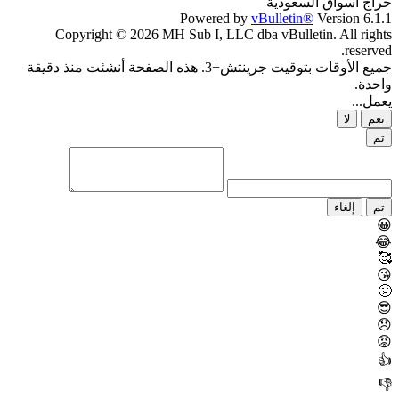
حراج اسواق السعودية
Powered by
vBulletin®
Version 6.1.1
Copyright © 2026 MH Sub I, LLC dba vBulletin. All rights
reserved.
جميع الأوقات بتوقيت جرينتش+3. هذه الصفحة أنشئت منذ دقيقة
واحدة.
يعمل...
نعم
لا
تم
تم
إلغاء
😀
😂
🥰
😘
🤢
😎
😞
😡
👍
👎