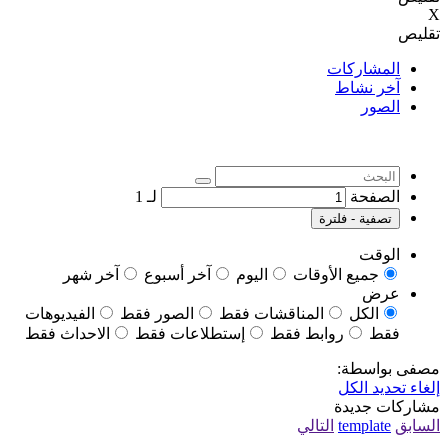
X
تقليص
المشاركات
آخر نشاط
الصور
الصفحة
لـ
1
تصفية - فلترة
الوقت
جميع الأوقات
اليوم
آخر أسبوع
آخر شهر
عرض
الكل
المناقشات فقط
الصور فقط
الفيديوهات
فقط
روابط فقط
إستطلاعات فقط
الاحداث فقط
مصفى بواسطة:
إلغاء تحديد الكل
مشاركات جديدة
السابق
template
التالي