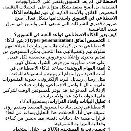
الاصطناعي
. لم يعد التسويق يقتصر على الاستراتيجيات
التقليدية، بل أصبح يعتمد بشكل متزايد على التحليلات الدقيقة،
التخصيص الفائق، والأتمتة الذكية. إن فهم
تطبيقات الذكاء
الاصطناعي في التسويق
واستخدامها بشكل فعال أصبح
ضرورة قصوى للشركات التي تسعى للنمو والتميز في سوق
شديد التنافسية.
كيف يغير الذكاء الاصطناعي قواعد اللعبة في التسويق؟
التخصيص الفائق (Hyper-personalization):
يتيح الذكاء
الاصطناعي تحليل كميات هائلة من بيانات العملاء لفهم
سلوكياتهم وتفضيلاتهم. هذا التحليل يمكّن المسوقين من
تقديم محتوى وإعلانات وعروض مخصصة لكل عميل
على حدة، مما يزيد من فرص الشراء بشكل كبير.
أتمتة المهام الروتينية:
يساعد الذكاء الاصطناعي في
أتمتة العديد من المهام الروتينية والمستهلكة للوقت،
مثل إرسال رسائل البريد الإلكتروني، جدولة المنشورات
على وسائل التواصل الاجتماعي، وإدارة حملات
الإعلانات المدفوعة. هذا يوفر للمسوقين الوقت للتركيز
على الجوانب الإبداعية والاستراتيجية.
تحليل البيانات واتخاذ القرارات:
يستطيع الذكاء
الاصطناعي تحليل بيانات التسويق المعقدة وتقديم رؤى
عميقة حول أداء الحملات. هذا التحليل يساعد في اتخاذ
قرارات مبنية على بيانات دقيقة، مما يحسن من كفاءة
وفعالية الميزانية التسويقية.
تحسين تجربة المستخدم (UX):
من خلال استخدام