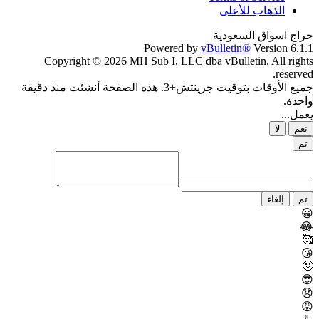
الذهاب للأعلى
حراج اسواق السعودية
Powered by
vBulletin®
Version 6.1.1
Copyright © 2026 MH Sub I, LLC dba vBulletin. All rights
reserved.
جميع الأوقات بتوقيت جرينتش+3. هذه الصفحة أنشئت منذ دقيقة
واحدة.
يعمل...
نعم
لا
تم
تم
إلغاء
😀
😂
🥰
😘
🤢
😎
😞
😡