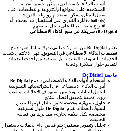
أدوات الذكاء الاصطناعي، يمكن تحسين تجربة
المستخدم على المواقع الإلكترونية والتطبيقات. على
سبيل المثال، يمكن استخدام روبوتات الدردشة
(Chatbots) للرد الفوري على استفسارات العملاء، أو
اقتراح منتجات بناءً على سجل تصفحهم.
Be Digital:
شريكك في دمج الذكاء الاصطناعي
تعتبر
Be Digital
من الشركات التي تدرك تمامًا أهمية دمج
تطبيقات الذكاء الاصطناعي في التسويق
. فهي لا تكتفي بتقديم
الخدمات التسويقية التقليدية، بل تستفيد من أحدث التقنيات
لتقديم حلول مبتكرة وفعالة.
ما يميز Be Digital:
استخدام أدوات الذكاء الاصطناعي:
تدمج
Be Digital
أدوات الذكاء الاصطناعي في استراتيجياتها التسويقية
لتحليل البيانات، وتحسين استهداف الإعلانات، وتقديم
رؤى عميقة لتحقيق أفضل النتائج.
حلول تسويقية مخصصة:
من خلال فهمها العميق
لسلوك العملاء، تقدم
Be Digital
حلول تسويقية
مخصصة لكل علامة تجارية، مما يزيد من فعالية
الحملات.
تحليل وتطوير مستمر:
يتم قياس أداء الحملات باستمرار
وتعديل الاستراتيجية بناءً على البيانات التي يوفرها