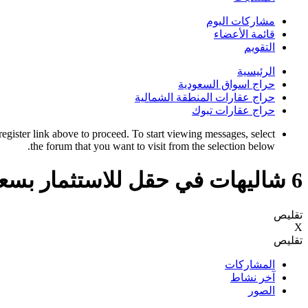
مشاركات اليوم
قائمة الأعضاء
التقويم
الرئيسية
حراج اسواق السعودية
حراج عقارات المنطقة الشمالية
حراج عقارات تبوك
register link above to proceed. To start viewing messages, select
the forum that you want to visit from the selection below.
6 شاليهات في حقل للاستثمار بسعر مغري جدآ
تقليص
X
تقليص
المشاركات
آخر نشاط
الصور