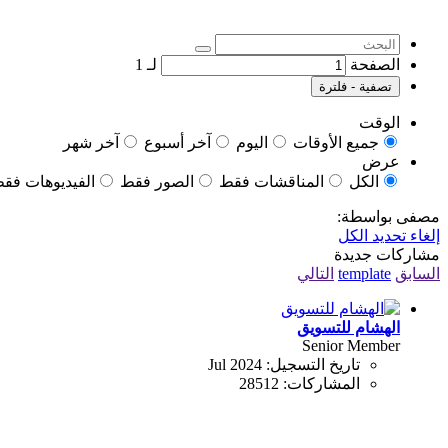
الصفحة
لـ
1
تصفية - فلترة
الوقت
جميع الأوقات
اليوم
آخر أسبوع
آخر شهر
عرض
الكل
المناقشات فقط
الصور فقط
الفيديوهات فق
مصفى بواسطة:
إلغاء تحديد الكل
مشاركات جديدة
السابق
template
التالي
الهشام للتسويق
Senior Member
تاريخ التسجيل:
Jul 2024
المشاركات:
28512