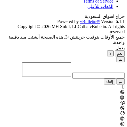
Terms of Service
الذهاب للأعلى
حراج اسواق السعودية
Powered by
vBulletin®
Version 6.1.1
Copyright © 2026 MH Sub I, LLC dba vBulletin. All rights
reserved.
جميع الأوقات بتوقيت جرينتش+3. هذه الصفحة أنشئت منذ دقيقة
واحدة.
يعمل...
نعم
لا
تم
تم
إلغاء
😀
😂
🥰
😘
🤢
😎
😞