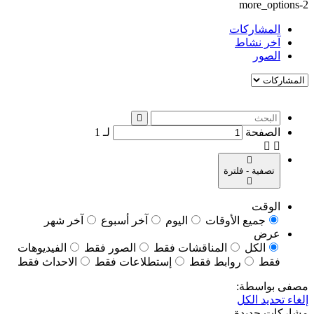
more_options-2
المشاركات
آخر نشاط
الصور
الصفحة
لـ
1
تصفية - فلترة
الوقت
جميع الأوقات
اليوم
آخر أسبوع
آخر شهر
عرض
الكل
المناقشات فقط
الصور فقط
الفيديوهات
فقط
روابط فقط
إستطلاعات فقط
الاحداث فقط
مصفى بواسطة:
إلغاء تحديد الكل
مشاركات جديدة