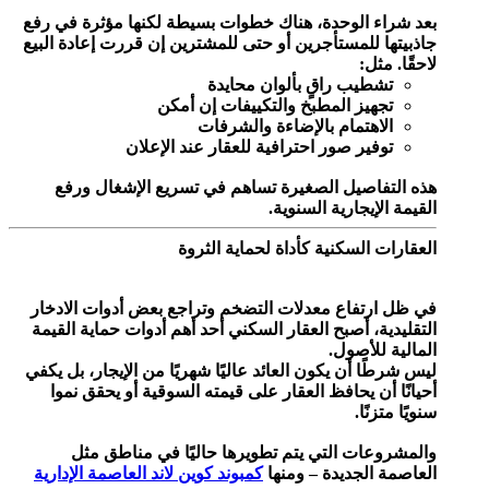
بعد شراء الوحدة، هناك خطوات بسيطة لكنها مؤثرة في رفع
جاذبيتها للمستأجرين أو حتى للمشترين إن قررت إعادة البيع
لاحقًا. مثل:
تشطيب راقٍ بألوان محايدة
تجهيز المطبخ والتكييفات إن أمكن
الاهتمام بالإضاءة والشرفات
توفير صور احترافية للعقار عند الإعلان
هذه التفاصيل الصغيرة تساهم في تسريع الإشغال ورفع
القيمة الإيجارية السنوية.
العقارات السكنية كأداة لحماية الثروة
في ظل ارتفاع معدلات التضخم وتراجع بعض أدوات الادخار
التقليدية، أصبح العقار السكني أحد أهم أدوات حماية القيمة
المالية للأصول.
ليس شرطًا أن يكون العائد عاليًا شهريًا من الإيجار، بل يكفي
أحيانًا أن يحافظ العقار على قيمته السوقية أو يحقق نموا
سنويًا متزنًا.
والمشروعات التي يتم تطويرها حاليًا في مناطق مثل
العاصمة الجديدة – ومنها
كمبوند كوين لاند العاصمة الإدارية