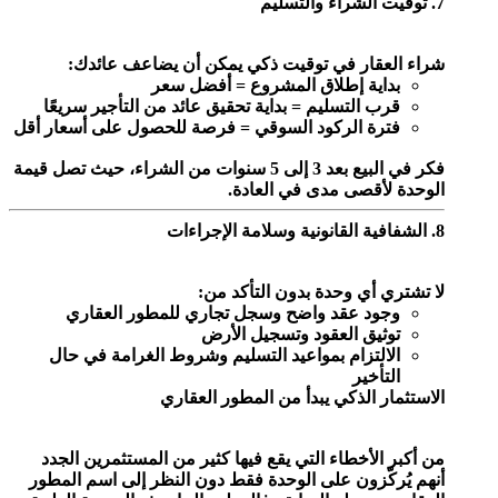
7. توقيت الشراء والتسليم
شراء العقار في توقيت ذكي يمكن أن يضاعف عائدك:
بداية إطلاق المشروع = أفضل سعر
قرب التسليم = بداية تحقيق عائد من التأجير سريعًا
فترة الركود السوقي = فرصة للحصول على أسعار أقل
فكر في البيع بعد 3 إلى 5 سنوات من الشراء، حيث تصل قيمة
الوحدة لأقصى مدى في العادة.
8. الشفافية القانونية وسلامة الإجراءات
لا تشتري أي وحدة بدون التأكد من:
وجود عقد واضح وسجل تجاري للمطور العقاري
توثيق العقود وتسجيل الأرض
الالتزام بمواعيد التسليم وشروط الغرامة في حال
التأخير
الاستثمار الذكي يبدأ من المطور العقاري
من أكبر الأخطاء التي يقع فيها كثير من المستثمرين الجدد
أنهم يُركّزون على الوحدة فقط دون النظر إلى اسم المطور