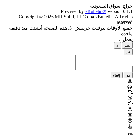
حراج اسواق السعودية
Powered by
vBulletin®
Version 6.1.1
Copyright © 2026 MH Sub I, LLC dba vBulletin. All rights
reserved.
جميع الأوقات بتوقيت جرينتش+3. هذه الصفحة أنشئت منذ دقيقة
واحدة.
يعمل...
نعم
لا
تم
تم
إلغاء
😀
😂
🥰
😘
🤢
😎
😞
😡
👍