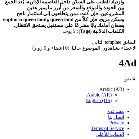
وازدياد الطلب على السكن داخل العاصمة الإدارية، يُعد الجمع
بين الجودة والموقع والسعر من أبرز ما يميز هذين
المشروعين. فإن كنت ممن يتطلعون إلى استثمار ناجح
وسكن مريح، فإن كلاً من queen land وeuphoria queen land
يضعان أمامك بابًا مشرعًا على مستقبل يستحق الانتظار.
الكلمات الدلالية (Tags):
لا يوجد
السابق
template
التالي
الاعضاء يشاهدون الموضوع حاليا: (0 اعضاء و 0 زوار)
4Ad
تقليص
Arabic (AR)
Arabic (AR)
English (US)
مساعدة
اتصل بنا
Privacy
Terms of Service
الذهاب للأعلى