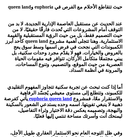
حيث تتقاطع الأحلام مع الفرص في euphoria وqueen land
عند الحديث عن مستقبل العاصمة الإدارية الجديدة، لا بد من
التوقف أمام المشروعات التي تُحدث فارقًا حقيقيًا، لا من
حيث التصميم فقط، بل من حيث الرؤية المستقبلية والقيمة
الاستثمارية. وهنا تتجلى أهمية مشروع queen land كأحد أبرز
الكمبوندات التي نجحت في فرض اسمها وسط سوق يعج
بالعروض والخيارات. فهو لا يقدّم مجرد وحدات سكنية، بل
يبني مجتمعًا متكامل الأركان، تتوافر فيه مقومات الحياة
العصرية من حيث الموقع، والتصميم، وتنوع المساحات،
والمرونة في أنظمة السداد.
أما إذا كنت تبحث عن تجربة سكنية تتجاوز المفهوم التقليدي
للكمبوند، وتتطلع إلى مستوى معيشي يُجسّد الرفاهية
والاستقرار معًا، فمشروع
euphoria queen land
يأتي كفرصة
ذهبية لا ينبغي تفويتها. اسمه وحده يستدعي الشعور بالسكينة
والبهجة، وتصميمه يعكس دقة الاختيار وثراء التفاصيل،
ليمنحك أنت وأسرتك مساحة تنتمي إليها فعليًا.
وفي ظل التوجه العام نحو الاستثمار العقاري طويل الأجل،