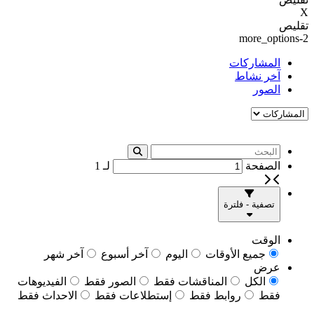
X
تقليص
more_options-2
المشاركات
آخر نشاط
الصور
الصفحة
لـ
1
تصفية - فلترة
الوقت
جميع الأوقات
اليوم
آخر أسبوع
آخر شهر
عرض
الكل
المناقشات فقط
الصور فقط
الفيديوهات
فقط
روابط فقط
إستطلاعات فقط
الاحداث فقط