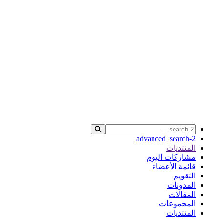
advanced_search-2
المنتديات
مشاركات اليوم
قائمة الأعضاء
التقويم
المدونات
المقالات
المجموعات
المنتديات