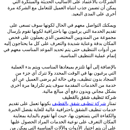
الشركات بالاعتماد على الأساليب الحديثة والمبتكرة التي
يمكن أن تضمن جذب انتباه العميل للتعامل مع الشركة مرة
أخرى على المدى البعيد.
ويمكنك التواصل معهم في الحال لكونها سوف تسعى على
تقديم الخدمة التي يرغبون بها باحترافية لكونها تقوم بإرسال
مجموعة من المندوبين المختصين الذي يعملون على فحص
المكان بدقة وعناية شديدة والتعرف على كل ما يحتاجون إليه
من أدوات التنظيف حتى يتم تحديد الموعد المناسب معهم في
إتمام عملية التنظيف المناسبة.
بالإضافة إلى أنها تلتزم بميعادها المناسب ويتم بدء العملية
التي يرغبون بها في الوقت المحدد ولا تترك أي جزء من
السجاد بدون تنظيف، وفي حالة لم يرضى العميل عن أي
خدمة من الخدمات المقدمة سوف يتم تكرارها مرة أخرى
بشكل مجاني وبدون دفع أي مبالغ مالية.
شركة تنظيف شقق بالقطيف
تمتاز
شركة تنظيف شقق بالقطيف
بكونها تعمل على تقديم
خدمات تنظيف الشقق باحترافية عالية للغاية بفضل الخبرة
والكفاءة التي يتمتعون بها، حيث أنها تقوم بالبداية بمعاينة
المكان التعرف على نوعية الخدمات المراد الحصول عليها
على أن يتم اختيار الأدوات والآلات المناسبة التي يمكن من