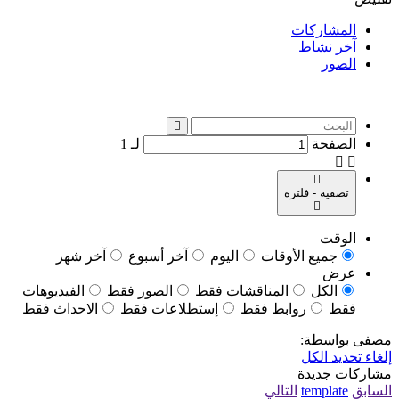
المشاركات
آخر نشاط
الصور
الصفحة
لـ
1
تصفية - فلترة
الوقت
جميع الأوقات
اليوم
آخر أسبوع
آخر شهر
عرض
الكل
المناقشات فقط
الصور فقط
الفيديوهات
فقط
روابط فقط
إستطلاعات فقط
الاحداث فقط
مصفى بواسطة:
إلغاء تحديد الكل
مشاركات جديدة
السابق
template
التالي