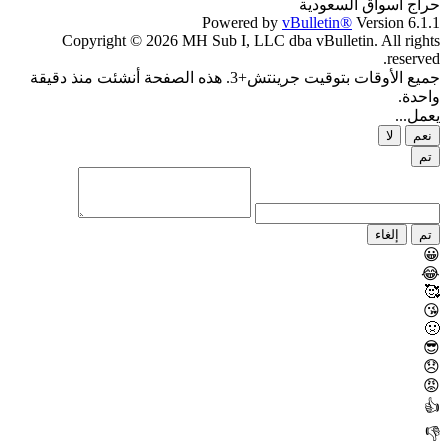
حراج اسواق السعودية
Powered by
vBulletin®
Version 6.1.1
Copyright © 2026 MH Sub I, LLC dba vBulletin. All rights
reserved.
جميع الأوقات بتوقيت جرينتش+3. هذه الصفحة أنشئت منذ دقيقة
واحدة.
يعمل...
نعم
لا
تم
تم
إلغاء
😀
😂
🥰
😘
🤢
😎
😞
😡
👍
👎