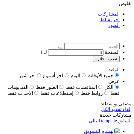
تقليص
المشاركات
آخر نشاط
الصور
الصفحة
لـ
1
تصفية - فلترة
الوقت
جميع الأوقات
اليوم
آخر أسبوع
آخر شهر
عرض
الكل
المناقشات فقط
الصور فقط
الفيديوهات
فقط
روابط فقط
إستطلاعات فقط
الاحداث فقط
مصفى بواسطة:
إلغاء تحديد الكل
مشاركات جديدة
السابق
template
التالي